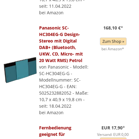
seit: 11.04.2022
bei Amazon
Panasonic SC-
168,10 €
*
HC304EG-G Design-
Stereo mit Digital
Zum Shop »
DAB+ (Bluetooth,
bei Amazon*
UKW, CD, Micro- mit
20 Watt RMS) Petrol
von Panasonic - Modell:
SC-HC304EG-G -
Modellnummer: SC-
HC304EG-G - EAN:
5025232882052 - Maße:
10,7 x 40,9 x 19,8 cm -
seit: 18.04.2022
bei Amazon
Fernbedienung
EUR 17,90
*
geeignet für
Versand: EUR 0,00