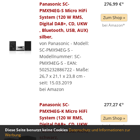
Panasonic SC-
276,99 €
*
PMX94EG-S Micro HiFi
System (120 W RMS,
Zum Shop »
Digital DAB+, CD, UKW
bei Amazon*
, Bluetooth, USB, AUX)
silber,
von Panasonic - Modell:
SC-PMX94EG-S -
Modellnummer: SC-
PMX94EG-S - EAN:
5025232886722 - Maße:
26,7 x 21,1 x 23,8 cm -
seit: 15.03.2019
bei Amazon
Panasonic SC-
277,27 €
*
PMX94EG-K Micro HiFi
System (120 W RMS,
Zum Shop »
Digital DAB+, CD, UKW
bei Amazon*
Diese Seite benutzt keine Cookies
Datenschutz und Informationen zur
, Bluetooth, USB, AUX)
Werbung
schwarz,