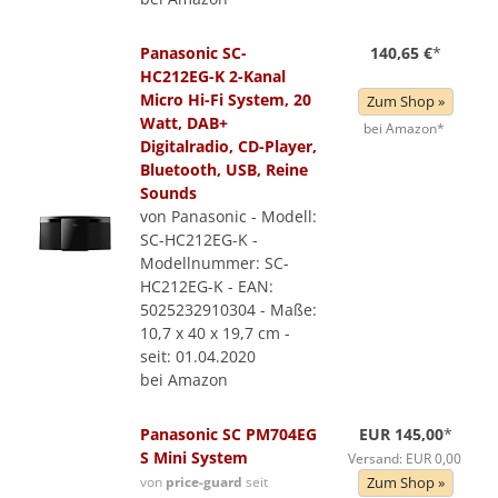
Panasonic SC-
140,65 €
*
HC212EG-K 2-Kanal
Micro Hi-Fi System, 20
Zum Shop »
Watt, DAB+
bei Amazon*
Digitalradio, CD-Player,
Bluetooth, USB, Reine
Sounds
von Panasonic - Modell:
SC-HC212EG-K -
Modellnummer: SC-
HC212EG-K - EAN:
5025232910304 - Maße:
10,7 x 40 x 19,7 cm -
seit: 01.04.2020
bei Amazon
Panasonic SC PM704EG
EUR 145,00
*
S Mini System
Versand: EUR 0,00
von
price-guard
seit
Zum Shop »