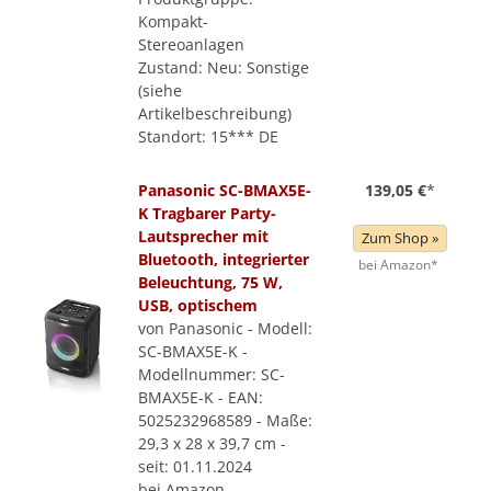
Kompakt-
Stereoanlagen
Zustand: Neu: Sonstige
(siehe
Artikelbeschreibung)
Standort: 15*** DE
Panasonic SC-BMAX5E-
139,05 €
*
K Tragbarer Party-
Lautsprecher mit
Zum Shop »
Bluetooth, integrierter
bei Amazon*
Beleuchtung, 75 W,
USB, optischem
von Panasonic - Modell:
SC-BMAX5E-K -
Modellnummer: SC-
BMAX5E-K - EAN:
5025232968589 - Maße:
29,3 x 28 x 39,7 cm -
seit: 01.11.2024
bei Amazon