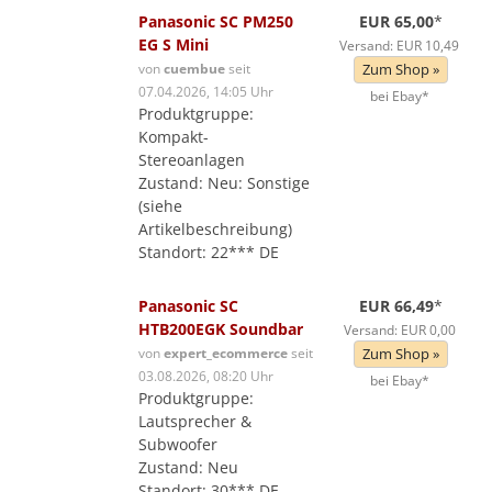
Panasonic SC PM250
EUR 65,00
*
EG S Mini
Versand: EUR 10,49
von
cuembue
seit
Zum Shop »
07.04.2026, 14:05 Uhr
bei Ebay*
Produktgruppe:
Kompakt-
Stereoanlagen
Zustand: Neu: Sonstige
(siehe
Artikelbeschreibung)
Standort: 22*** DE
Panasonic SC
EUR 66,49
*
HTB200EGK Soundbar
Versand: EUR 0,00
von
expert_ecommerce
seit
Zum Shop »
03.08.2026, 08:20 Uhr
bei Ebay*
Produktgruppe:
Lautsprecher &
Subwoofer
Zustand: Neu
Standort: 30*** DE