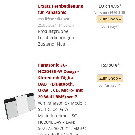
Ersatz Fernbedienung
EUR 14,95
*
für Panasonic
Versand: EUR 0,00
von
lifemedia
seit
Zum Shop »
25.06.2024, 14:56 Uhr
bei Ebay*
Produktgruppe:
Fernbedienungen
Zustand: Neu
Panasonic SC-
159,90 €
*
HC304EG-W Design-
Stereo mit Digital
Zum Shop »
DAB+ (Bluetooth,
bei Amazon*
UKW, , CD, Micro- mit
20 Watt RMS) weiß
von Panasonic - Modell:
SC-HC304EG-W -
Modellnummer: SC-
HC304EG-W - EAN:
5025232882021 - Maße:
10,7 x 40,9 x 19,8 cm -