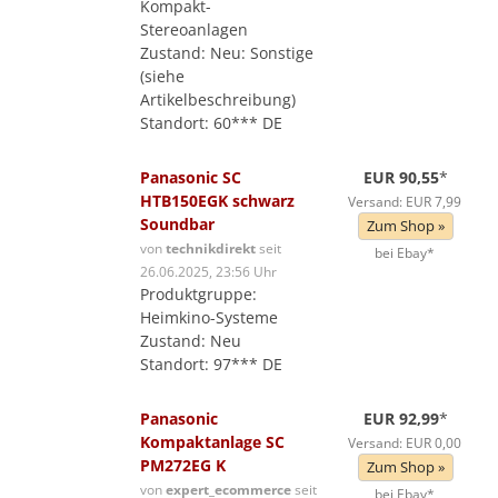
Kompakt-
Stereoanlagen
Zustand: Neu: Sonstige
(siehe
Artikelbeschreibung)
Standort: 60*** DE
Panasonic SC
EUR 90,55
*
HTB150EGK schwarz
Versand: EUR 7,99
Soundbar
Zum Shop »
von
technikdirekt
seit
bei Ebay*
26.06.2025, 23:56 Uhr
Produktgruppe:
Heimkino-Systeme
Zustand: Neu
Standort: 97*** DE
Panasonic
EUR 92,99
*
Kompaktanlage SC
Versand: EUR 0,00
PM272EG K
Zum Shop »
von
expert_ecommerce
seit
bei Ebay*