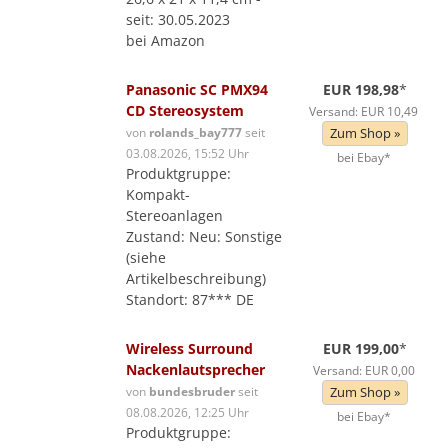
seit: 30.05.2023
bei Amazon
Panasonic SC PMX94
EUR 198,98
*
CD Stereosystem
Versand: EUR 10,49
von
rolands_bay777
seit
Zum Shop »
03.08.2026, 15:52 Uhr
bei Ebay*
Produktgruppe:
Kompakt-
Stereoanlagen
Zustand: Neu: Sonstige
(siehe
Artikelbeschreibung)
Standort: 87*** DE
Wireless Surround
EUR 199,00
*
Nackenlautsprecher
Versand: EUR 0,00
von
bundesbruder
seit
Zum Shop »
08.08.2026, 12:25 Uhr
bei Ebay*
Produktgruppe: