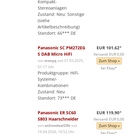
Kompakt-
Stereoanlagen
Zustand: Neu: Sonstige
(siehe
Artikelbeschreibung)
Standort: 66*** DE
Panasonic SC PM272EG
EUR 101,62
*
S DAB Micro HiFi
Versand: EUR 0,00
von
tronyq
seit 01.03.2025,
Zum Shop »
01:17 Uhr
bei Ebay*
Produktgruppe: HiFi-
Systeme/-
Kombinationen
Zustand: Neu
Standort: 73*** DE
Panasonic ER SC60
EUR 119,90
*
S803 Haarschneider
Versand: EUR 0,00
von
onlinedeal24h
seit
Zum Shop »
19.04.2026, 10:52 Uhr
bei Ebay*