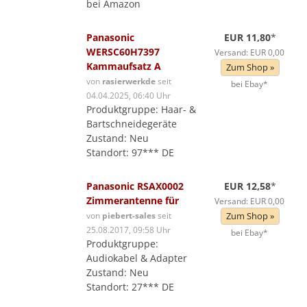
bei Amazon
Panasonic
EUR 11,80
*
WERSC60H7397
Versand: EUR 0,00
Kammaufsatz A
Zum Shop »
von
rasierwerkde
seit
bei Ebay*
04.04.2025, 06:40 Uhr
Produktgruppe: Haar- &
Bartschneidegeräte
Zustand: Neu
Standort: 97*** DE
Panasonic RSAX0002
EUR 12,58
*
Zimmerantenne für
Versand: EUR 0,00
von
piebert-sales
seit
Zum Shop »
25.08.2017, 09:58 Uhr
bei Ebay*
Produktgruppe:
Audiokabel & Adapter
Zustand: Neu
Standort: 27*** DE