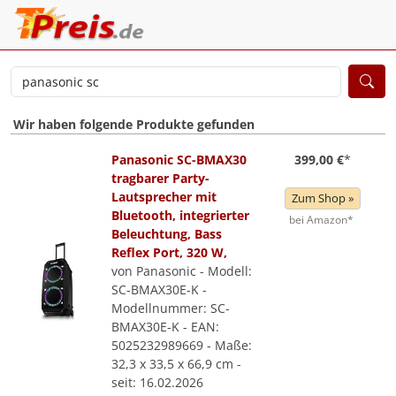
Wir haben folgende Produkte gefunden
Panasonic SC-BMAX30
399,00 €
*
tragbarer Party-
Lautsprecher mit
Zum Shop »
Bluetooth, integrierter
bei Amazon*
Beleuchtung, Bass
Reflex Port, 320 W,
von Panasonic - Modell:
SC-BMAX30E-K -
Modellnummer: SC-
BMAX30E-K - EAN:
5025232989669 - Maße:
32,3 x 33,5 x 66,9 cm -
seit: 16.02.2026