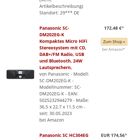
Artikelbeschreibung)
Standort: 29*** DE
Panasonic SC-
172,48 €
*
DM202EG-K
Kompaktes Micro HiFi
Zum Shop »
Stereosystem mit CD,
bei Amazon*
DAB+/FM Radio, USB
und Bluetooth, 24W
Lautsprechern,
von Panasonic - Modell:
SC-DM202EG-K -
Modellnummer: SC-
DM202EG-K - EAN:
5025232944279 - Maße:
36,5 x 22,7 x 11,5 cm -
seit: 30.05.2023
bei Amazon
Panasonic SC HC304EG
EUR 174,56
*