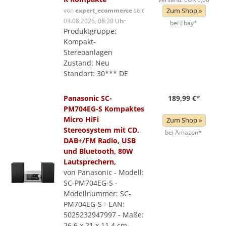
von
expert_ecommerce
seit
Zum Shop »
03.08.2026, 08:20 Uhr
bei Ebay*
Produktgruppe:
Kompakt-
Stereoanlagen
Zustand: Neu
Standort: 30*** DE
Panasonic SC-
189,99 €
*
PM704EG-S Kompaktes
Micro HiFi
Zum Shop »
Stereosystem mit CD,
bei Amazon*
DAB+/FM Radio, USB
und Bluetooth, 80W
Lautsprechern,
von Panasonic - Modell:
SC-PM704EG-S -
Modellnummer: SC-
PM704EG-S - EAN:
5025232947997 - Maße:
26,6 x 21 x 11,4 cm -