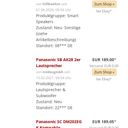
von
hifiboehm
seit
Zum Shop »
01.06.2026, 09:56 Uhr
bei Ebay*
Produktgruppe: Smart
Speakers
Zustand: Neu: Sonstige
(siehe
Artikelbeschreibung)
Standort: 08*** DE
Panasonic SB AK28 2er
EUR 189,00
*
Lautsprecher
Versand: EUR 0,00
von
tredecgmbh
seit
Zum Shop »
15.02.2021, 09:54 Uhr
bei Ebay*
Produktgruppe:
Lautsprecher &
Subwoofer
Zustand: Neu
Standort: 22*** DE
Panasonic SC DM202EG
EUR 189,05
*
K Kompakte
Versand: EUR 0,00