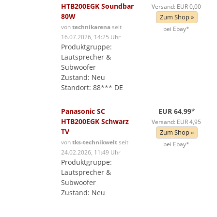
HTB200EGK Soundbar
Versand: EUR 0,00
80W
Zum Shop »
von
technikarena
seit
bei Ebay*
16.07.2026, 14:25 Uhr
Produktgruppe:
Lautsprecher &
Subwoofer
Zustand: Neu
Standort: 88*** DE
Panasonic SC
EUR 64,99
*
HTB200EGK Schwarz
Versand: EUR 4,95
TV
Zum Shop »
von
tks-technikwelt
seit
bei Ebay*
24.02.2026, 11:49 Uhr
Produktgruppe:
Lautsprecher &
Subwoofer
Zustand: Neu