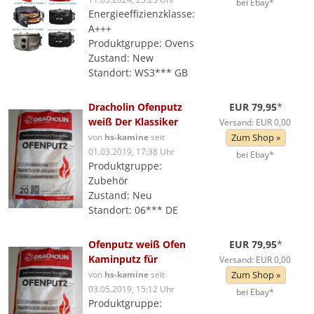
bei Ebay*
Energieeffizienzklasse:
A+++
Produktgruppe: Ovens
Zustand: New
Standort: WS3*** GB
Dracholin Ofenputz
EUR 79,95
*
weiß Der Klassiker
Versand: EUR 0,00
von
hs-kamine
seit
Zum Shop »
01.03.2019, 17:38 Uhr
bei Ebay*
Produktgruppe:
Zubehör
Zustand: Neu
Standort: 06*** DE
Ofenputz weiß Ofen
EUR 79,95
*
Kaminputz für
Versand: EUR 0,00
von
hs-kamine
seit
Zum Shop »
03.05.2019, 15:12 Uhr
bei Ebay*
Produktgruppe: