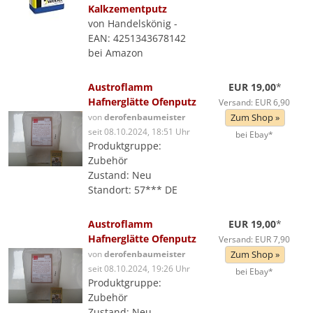
Kalkzementputz
von Handelskönig -
EAN: 4251343678142
bei Amazon
Austroflamm
EUR 19,00
*
Hafnerglätte Ofenputz
Versand: EUR 6,90
von
derofenbaumeister
Zum Shop »
seit 08.10.2024, 18:51 Uhr
bei Ebay*
Produktgruppe:
Zubehör
Zustand: Neu
Standort: 57*** DE
Austroflamm
EUR 19,00
*
Hafnerglätte Ofenputz
Versand: EUR 7,90
von
derofenbaumeister
Zum Shop »
seit 08.10.2024, 19:26 Uhr
bei Ebay*
Produktgruppe:
Zubehör
Zustand: Neu