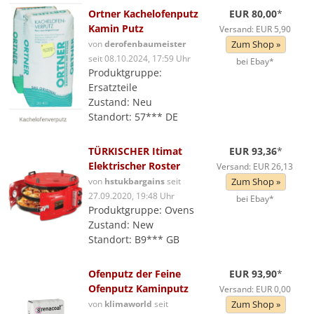
Ortner Kachelofenputz
EUR 80,00
*
Kamin Putz
Versand: EUR 5,90
von
derofenbaumeister
Zum Shop »
seit 08.10.2024, 17:59 Uhr
bei Ebay*
Produktgruppe:
Ersatzteile
Zustand: Neu
Standort: 57*** DE
TÜRKISCHER Itimat
EUR 93,36
*
Elektrischer Roster
Versand: EUR 26,13
von
hstukbargains
seit
Zum Shop »
27.09.2020, 19:48 Uhr
bei Ebay*
Produktgruppe: Ovens
Zustand: New
Standort: B9*** GB
Ofenputz der Feine
EUR 93,90
*
Ofenputz Kaminputz
Versand: EUR 0,00
von
klimaworld
seit
Zum Shop »