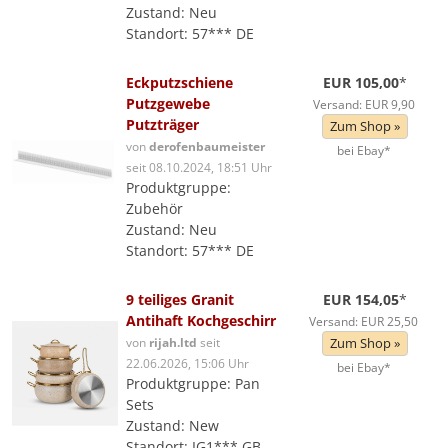
Zustand: Neu
Standort: 57*** DE
Eckputzschiene
EUR 105,00
*
Putzgewebe
Versand: EUR 9,90
Putzträger
Zum Shop »
von
derofenbaumeister
bei Ebay*
seit 08.10.2024, 18:51 Uhr
Produktgruppe:
Zubehör
Zustand: Neu
Standort: 57*** DE
9 teiliges Granit
EUR 154,05
*
Antihaft Kochgeschirr
Versand: EUR 25,50
von
rijah.ltd
seit
Zum Shop »
22.06.2026, 15:06 Uhr
bei Ebay*
Produktgruppe: Pan
Sets
Zustand: New
Standort: IG1*** GB