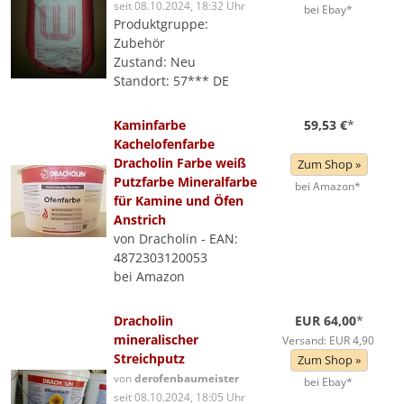
seit 08.10.2024, 18:32 Uhr
bei Ebay*
Produktgruppe:
Zubehör
Zustand: Neu
Standort: 57*** DE
Kaminfarbe
59,53 €
*
Kachelofenfarbe
Dracholin Farbe weiß
Zum Shop »
Putzfarbe Mineralfarbe
bei Amazon*
für Kamine und Öfen
Anstrich
von Dracholin - EAN:
4872303120053
bei Amazon
Dracholin
EUR 64,00
*
mineralischer
Versand: EUR 4,90
Streichputz
Zum Shop »
von
derofenbaumeister
bei Ebay*
seit 08.10.2024, 18:05 Uhr