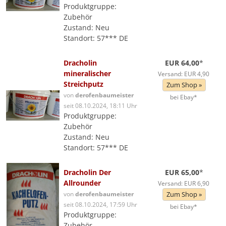
Produktgruppe:
Zubehör
Zustand: Neu
Standort: 57*** DE
Dracholin
EUR 64,00
*
mineralischer
Versand: EUR 4,90
Streichputz
Zum Shop »
von
derofenbaumeister
bei Ebay*
seit 08.10.2024, 18:11 Uhr
Produktgruppe:
Zubehör
Zustand: Neu
Standort: 57*** DE
Dracholin Der
EUR 65,00
*
Allrounder
Versand: EUR 6,90
von
derofenbaumeister
Zum Shop »
seit 08.10.2024, 17:59 Uhr
bei Ebay*
Produktgruppe:
Zubehör