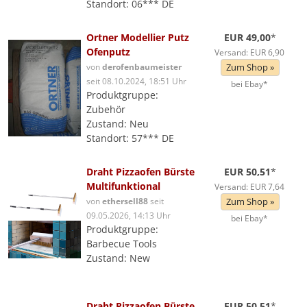
Standort: 06*** DE
Ortner Modellier Putz
EUR 49,00
*
Ofenputz
Versand: EUR 6,90
von
derofenbaumeister
Zum Shop »
seit 08.10.2024, 18:51 Uhr
bei Ebay*
Produktgruppe:
Zubehör
Zustand: Neu
Standort: 57*** DE
Draht Pizzaofen Bürste
EUR 50,51
*
Multifunktional
Versand: EUR 7,64
von
ethersell88
seit
Zum Shop »
09.05.2026, 14:13 Uhr
bei Ebay*
Produktgruppe:
Barbecue Tools
Zustand: New
Draht Pizzaofen Bürste
EUR 50,51
*