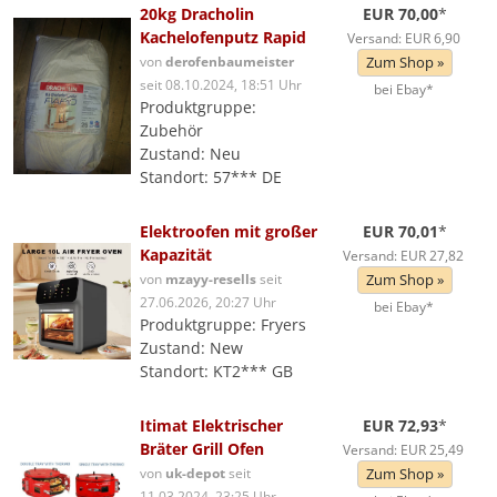
20kg Dracholin
EUR 70,00
*
Kachelofenputz Rapid
Versand: EUR 6,90
von
derofenbaumeister
Zum Shop »
seit 08.10.2024, 18:51 Uhr
bei Ebay*
Produktgruppe:
Zubehör
Zustand: Neu
Standort: 57*** DE
Elektroofen mit großer
EUR 70,01
*
Kapazität
Versand: EUR 27,82
von
mzayy-resells
seit
Zum Shop »
27.06.2026, 20:27 Uhr
bei Ebay*
Produktgruppe: Fryers
Zustand: New
Standort: KT2*** GB
Itimat Elektrischer
EUR 72,93
*
Bräter Grill Ofen
Versand: EUR 25,49
von
uk-depot
seit
Zum Shop »
11.03.2024, 23:25 Uhr