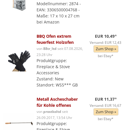
Modellnummer: 2874 -
EAN: 3306500004768 -
Maße: 17 x 10 x 27 cm
bei Amazon
BBQ Ofen extrem
EUR 10,49
*
feuerfest Holzofen
Versand: EUR 12,43
von
88tr_ltd
seit 07.08.2026,
Zum Shop »
23:28 Uhr
bei Ebay*
Produktgruppe:
Fireplace & Stove
Accessories
Zustand: New
Standort: WS5*** GB
Metall Ascheschaber
EUR 11,37
*
für Kohle offenes
Versand: EUR 16,67
von
prostkoltd
seit
Zum Shop »
26.09.2017, 13:54 Uhr
bei Ebay*
Produktgruppe:
Fireplace & Stove