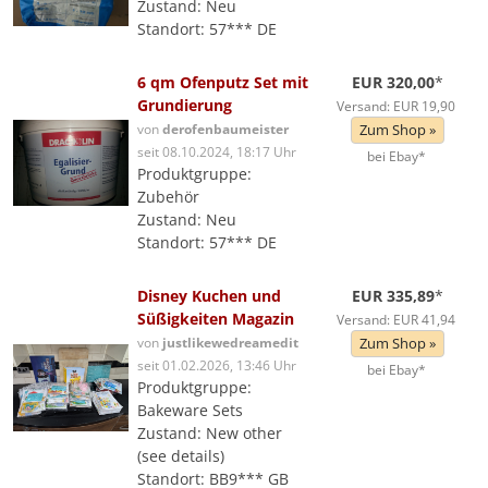
Zustand: Neu
Standort: 57*** DE
6 qm Ofenputz Set mit
EUR 320,00
*
Grundierung
Versand: EUR 19,90
von
derofenbaumeister
Zum Shop »
seit 08.10.2024, 18:17 Uhr
bei Ebay*
Produktgruppe:
Zubehör
Zustand: Neu
Standort: 57*** DE
Disney Kuchen und
EUR 335,89
*
Süßigkeiten Magazin
Versand: EUR 41,94
von
justlikewedreamedit
Zum Shop »
seit 01.02.2026, 13:46 Uhr
bei Ebay*
Produktgruppe:
Bakeware Sets
Zustand: New other
(see details)
Standort: BB9*** GB