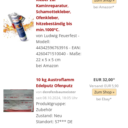
Zum Shop »
Kaminreparatur,
bei Amazon*
Schamottekleber,
Ofenkleber,
hitzebeständig bis
min.1000°C.
von Ludwig Feuerfest -
Modell:
44342596763916 - EAN:
4260471510040 - Maße:
22 x 5 x 5 cm
bei Amazon
10 kg Austroflamm
EUR 32,00
*
Edelputz Ofenputz
Versand: EUR 5,90
von
derofenbaumeister
Zum Shop »
seit 08.10.2024, 18:05 Uhr
bei Ebay*
Produktgruppe:
Zubehör
Zustand: Neu
Standort: 57*** DE