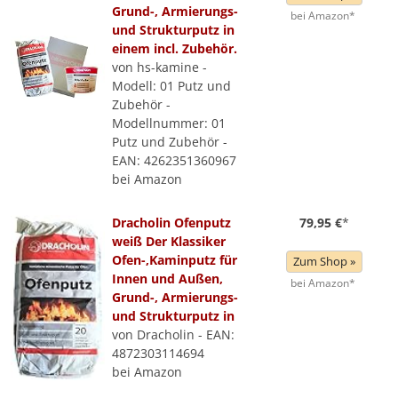
Grund-, Armierungs-
bei Amazon*
und Strukturputz in
einem incl. Zubehör.
von hs-kamine -
Modell: 01 Putz und
Zubehör -
Modellnummer: 01
Putz und Zubehör -
EAN: 4262351360967
bei Amazon
Dracholin Ofenputz
79,95 €
*
weiß Der Klassiker
Ofen-,Kaminputz für
Zum Shop »
Innen und Außen,
bei Amazon*
Grund-, Armierungs-
und Strukturputz in
von Dracholin - EAN:
4872303114694
bei Amazon