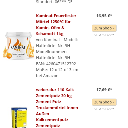
Standort: 06*** DE
Kaminat Feuerfester
16,95 €
*
Mörtel 1250°C für
Kamin, Ofen &
Zum Shop »
Schamott 1kg
bei Amazon*
von Kaminat - Modell:
Haftmörtel Nr. 9H -
Modellnummer:
Haftmörtel Nr. 9H -
EAN: 4260471512792 -
Maße: 12 x 12 x 13 cm
bei Amazon
weber.dur 110 Kalk-
17,69 €
*
Zementputz 30 kg
Zement Putz
Zum Shop »
Trockenmörtel Innen
bei Amazon*
Außen
Kalkzementputz
Zementputz