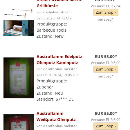
Grillbürste
Versand: EUR 7,64
von
dailydealuk
seit
Zum Shop »
09.05.2026, 14:12 Uhr
bei Ebay*
Produktgruppe:
Barbecue Tools
Zustand: New
Austroflamm Edelputz
EUR 55,00
*
Ofenputz Kaminputz
Versand: EUR 6,90
von
derofenbaumeister
Zum Shop »
seit 08.10.2024, 19:05 Uhr
bei Ebay*
Produktgruppe:
Zubehör
Zustand: Neu
Standort: 57*** DE
Austroflamm
EUR 55,00
*
Weißputz Ofenputz
Versand: EUR 6,90
von
derofenbaumeister
Zum Shop »