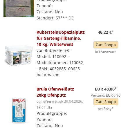
Zubehör
Zustand: Neu
Standort: 57*** DE
Ruberstein®Spezialputz
46,22 €
*
für Gartengrillkamine,
10 kg, White/weiß
Zum Shop »
von Ruberstein® -
bei Amazon*
Modell: 110092 -
Modellnummer: 110062
- EAN: 4032885100625
bei Amazon
Brula Ofenweißutz
EUR 48,86
*
20kg Ofenputz
Versand: EUR 6,90
von
ofen-de
seit 29.04.2026,
Zum Shop »
13:07 Uhr
bei Ebay*
Produktgruppe:
Zubehör
Zustand: Neu