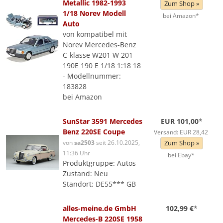
Metallic 1982-1993
Zum Shop »
1/18 Norev Modell
bei Amazon*
Auto
von kompatibel mit
Norev Mercedes-Benz
C-klasse W201 W 201
190E 190 E 1/18 1:18 18
- Modellnummer:
183828
bei Amazon
SunStar 3591 Mercedes
EUR 101,00
*
Benz 220SE Coupe
Versand: EUR 28,42
von
sa2503
seit 26.10.2025,
Zum Shop »
11:36 Uhr
bei Ebay*
Produktgruppe: Autos
Zustand: Neu
Standort: DE55*** GB
alles-meine.de GmbH
102,99 €
*
Mercedes-B 220SE 1958