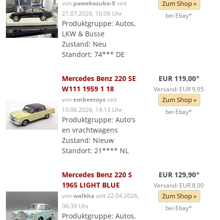
von
pawekozube-0
seit
Zum Shop »
21.07.2026, 10:06 Uhr
bei Ebay*
Produktgruppe: Autos,
LKW & Busse
Zustand: Neu
Standort: 74*** DE
Mercedes Benz 220 SE
EUR 119,00
*
W111 1959 1 18
Versand: EUR 9,95
von
embeetoys
seit
Zum Shop »
10.06.2026, 14:13 Uhr
bei Ebay*
Produktgruppe: Auto's
en vrachtwagens
Zustand: Nieuw
Standort: 21**** NL
Mercedes Benz 220 S
EUR 129,90
*
1965 LIGHT BLUE
Versand: EUR 8,00
von
walkha
seit 22.04.2026,
Zum Shop »
06:39 Uhr
bei Ebay*
Produktgruppe: Autos,