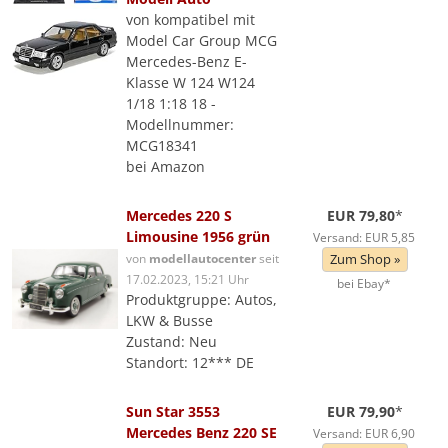
von kompatibel mit
Model Car Group MCG
Mercedes-Benz E-
Klasse W 124 W124
1/18 1:18 18 -
Modellnummer:
MCG18341
bei Amazon
Mercedes 220 S
EUR 79,80
*
Limousine 1956 grün
Versand: EUR 5,85
von
modellautocenter
seit
Zum Shop »
17.02.2023, 15:21 Uhr
bei Ebay*
Produktgruppe: Autos,
LKW & Busse
Zustand: Neu
Standort: 12*** DE
Sun Star 3553
EUR 79,90
*
Mercedes Benz 220 SE
Versand: EUR 6,90