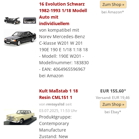
16 Evolution Schwarz
Zum Shop »
1982-1993 1/18 Modell
bei Amazon*
Auto mit
individiuellem
von kompatibel mit
Norev Mercedes-Benz
C-klasse W201 W 201
190E 190 E 1/18 1:18 18
- Modell: 190E W201 -
Modellnummer: 183830
- EAN: 4064965596967
bei Amazon
Kult Maßstab 1 18
EUR 155,60
*
Resin CML151 1
Versand: EUR 19,46
von
rmtoysltd
seit
Zum Shop »
03.07.2025, 11:53 Uhr
bei Ebay*
Produktgruppe:
Contemporary
Manufacture
Zustand: New