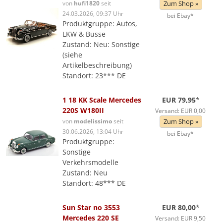
von
hufi1820
seit
Zum Shop »
24.03.2026, 09:37 Uhr
bei Ebay*
Produktgruppe: Autos,
LKW & Busse
Zustand: Neu: Sonstige
(siehe
Artikelbeschreibung)
Standort: 23*** DE
1 18 KK Scale Mercedes
EUR 79,95
*
220S W180II
Versand: EUR 0,00
von
modelissimo
seit
Zum Shop »
30.06.2026, 13:04 Uhr
bei Ebay*
Produktgruppe:
Sonstige
Verkehrsmodelle
Zustand: Neu
Standort: 48*** DE
Sun Star no 3553
EUR 80,00
*
Mercedes 220 SE
Versand: EUR 9,50