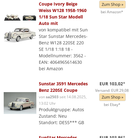
Coupe Ivory Beige
Zum Shop »
Weiss W128 1958-1960
bei Amazon*
1/18 Sun Star Modell
Auto mit
von kompatibel mit Sun
Star Sunstar Mercedes-
Benz W128 220SE 220
SE 1/18 1:18 18 -
Modellnummer: 3562 -
EAN: 4064965614630
bei Amazon
Sunstar 3591 Mercedes
EUR 103,02
*
Benz 220SE Coupe
Versand: EUR 29,08
von
sa2503
seit 14.08.2025,
Zum Shop »
13:02 Uhr
bei Ebay*
Produktgruppe: Autos
Zustand: Neu
Standort: DE55*** GB
SunStar Mercedes
EUR 103,86
*