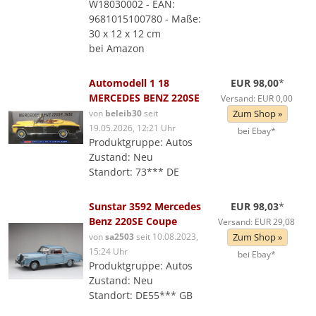
W18030002 - EAN:
9681015100780 - Maße:
30 x 12 x 12 cm
bei Amazon
Automodell 1 18
EUR 98,00
*
MERCEDES BENZ 220SE
Versand: EUR 0,00
von
beleib30
seit
Zum Shop »
19.05.2026, 12:21 Uhr
bei Ebay*
Produktgruppe: Autos
Zustand: Neu
Standort: 73*** DE
Sunstar 3592 Mercedes
EUR 98,03
*
Benz 220SE Coupe
Versand: EUR 29,08
von
sa2503
seit 10.08.2023,
Zum Shop »
15:24 Uhr
bei Ebay*
Produktgruppe: Autos
Zustand: Neu
Standort: DE55*** GB