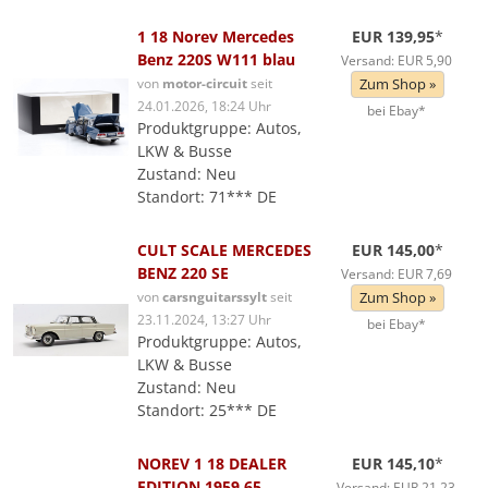
1 18 Norev Mercedes
EUR 139,95
*
Benz 220S W111 blau
Versand: EUR 5,90
von
motor-circuit
seit
Zum Shop »
24.01.2026, 18:24 Uhr
bei Ebay*
Produktgruppe: Autos,
LKW & Busse
Zustand: Neu
Standort: 71*** DE
CULT SCALE MERCEDES
EUR 145,00
*
BENZ 220 SE
Versand: EUR 7,69
von
carsnguitarssylt
seit
Zum Shop »
23.11.2024, 13:27 Uhr
bei Ebay*
Produktgruppe: Autos,
LKW & Busse
Zustand: Neu
Standort: 25*** DE
NOREV 1 18 DEALER
EUR 145,10
*
EDITION 1959 65
Versand: EUR 21,23