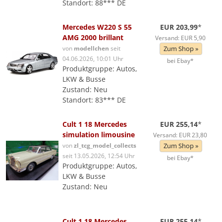
Standort: 88*** DE
Mercedes W220 S 55
EUR 203,99
*
AMG 2000 brillant
Versand: EUR 5,90
von
modellchen
seit
Zum Shop »
04.06.2026, 10:01 Uhr
bei Ebay*
Produktgruppe: Autos,
LKW & Busse
Zustand: Neu
Standort: 83*** DE
Cult 1 18 Mercedes
EUR 255,14
*
simulation limousine
Versand: EUR 23,80
von
zl_tcg_model_collects
Zum Shop »
seit 13.05.2026, 12:54 Uhr
bei Ebay*
Produktgruppe: Autos,
LKW & Busse
Zustand: Neu
Cult 1 18 Mercedes
EUR 255,14
*