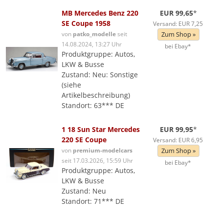
MB Mercedes Benz 220
EUR 99,65
*
SE Coupe 1958
Versand: EUR 7,25
von
patko_modelle
seit
Zum Shop »
14.08.2024, 13:27 Uhr
bei Ebay*
Produktgruppe: Autos,
LKW & Busse
Zustand: Neu: Sonstige
(siehe
Artikelbeschreibung)
Standort: 63*** DE
1 18 Sun Star Mercedes
EUR 99,95
*
220 SE Coupe
Versand: EUR 6,95
von
premium-modelcars
Zum Shop »
seit 17.03.2026, 15:59 Uhr
bei Ebay*
Produktgruppe: Autos,
LKW & Busse
Zustand: Neu
Standort: 71*** DE