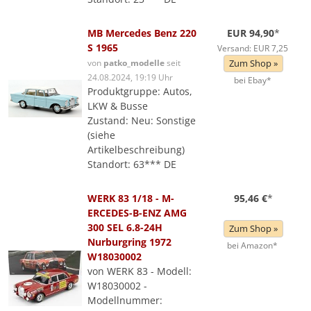
MB Mercedes Benz 220
EUR 94,90
*
S 1965
Versand: EUR 7,25
von
patko_modelle
seit
Zum Shop »
24.08.2024, 19:19 Uhr
bei Ebay*
Produktgruppe: Autos,
LKW & Busse
Zustand: Neu: Sonstige
(siehe
Artikelbeschreibung)
Standort: 63*** DE
WERK 83 1/18 - M-
95,46 €
*
ERCEDES-B-ENZ AMG
300 SEL 6.8-24H
Zum Shop »
Nurburgring 1972
bei Amazon*
W18030002
von WERK 83 - Modell:
W18030002 -
Modellnummer: