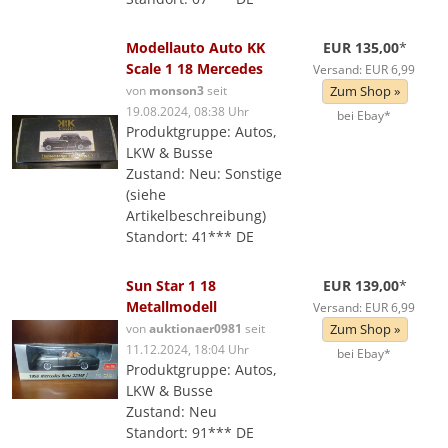
Modellauto Auto KK
EUR 135,00
*
Scale 1 18 Mercedes
Versand: EUR 6,99
von
monson3
seit
Zum Shop »
19.08.2024, 08:38 Uhr
bei Ebay*
Produktgruppe: Autos,
LKW & Busse
Zustand: Neu: Sonstige
(siehe
Artikelbeschreibung)
Standort: 41*** DE
Sun Star 1 18
EUR 139,00
*
Metallmodell
Versand: EUR 6,99
von
auktionaer0981
seit
Zum Shop »
11.12.2024, 18:04 Uhr
bei Ebay*
Produktgruppe: Autos,
LKW & Busse
Zustand: Neu
Standort: 91*** DE