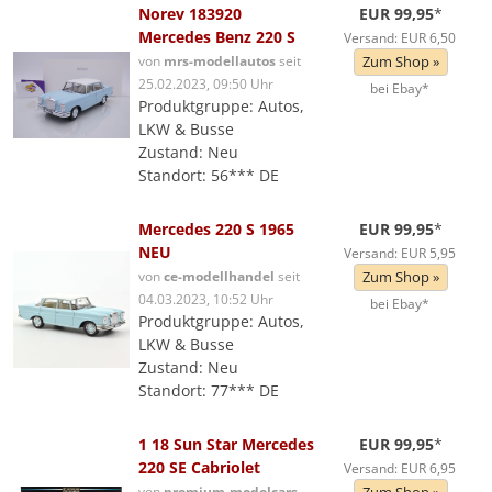
Norev 183920
EUR 99,95
*
Mercedes Benz 220 S
Versand: EUR 6,50
von
mrs-modellautos
seit
Zum Shop »
25.02.2023, 09:50 Uhr
bei Ebay*
Produktgruppe: Autos,
LKW & Busse
Zustand: Neu
Standort: 56*** DE
Mercedes 220 S 1965
EUR 99,95
*
NEU
Versand: EUR 5,95
von
ce-modellhandel
seit
Zum Shop »
04.03.2023, 10:52 Uhr
bei Ebay*
Produktgruppe: Autos,
LKW & Busse
Zustand: Neu
Standort: 77*** DE
1 18 Sun Star Mercedes
EUR 99,95
*
220 SE Cabriolet
Versand: EUR 6,95
von
premium-modelcars