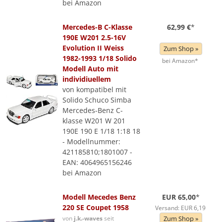
bei Amazon
Mercedes-B C-Klasse
62,99 €
*
190E W201 2.5-16V
Evolution II Weiss
Zum Shop »
1982-1993 1/18 Solido
bei Amazon*
Modell Auto mit
individiuellem
von kompatibel mit
Solido Schuco Simba
Mercedes-Benz C-
klasse W201 W 201
190E 190 E 1/18 1:18 18
- Modellnummer:
421185810;1801007 -
EAN: 4064965156246
bei Amazon
Modell Mecedes Benz
EUR 65,00
*
220 SE Coupet 1958
Versand: EUR 6,19
von
j.k.-waves
seit
Zum Shop »