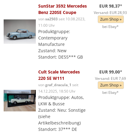
SunStar 3592 Mercedes
EUR 98,37
*
Benz 220SE Coupe
Versand: EUR 28,93
von
sa2503
seit 10.08.2023,
Zum Shop »
11:00 Uhr
bei Ebay*
Produktgruppe:
Contemporary
Manufacture
Zustand: New
Standort: DE55*** GB
Cult Scale Mercedes
EUR 99,00
*
220 SE W111
Versand: EUR 7,69
von
graf_dracula_1
seit
Zum Shop »
14.12.2025, 18:50 Uhr
bei Ebay*
Produktgruppe: Autos,
LKW & Busse
Zustand: Neu: Sonstige
(siehe
Artikelbeschreibung)
Standort: 37*** DE