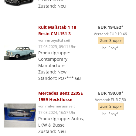
Zustand: Neu
Kult Maßstab 1 18
EUR 194,52
*
Resin CML151 3
Versand: EUR 19,46
von
rmtoysltd
seit
Zum Shop »
17.03.2025, 09:11 Uhr
bei Ebay*
Produktgruppe:
Contemporary
Manufacture
Zustand: New
Standort: PO7*** GB
Mercedes Benz 220SE
EUR 199,00
*
1959 Heckflosse
Versand: EUR 7,50
von
mikemaruss
seit
Zum Shop »
17.03.2024, 16:57 Uhr
bei Ebay*
Produktgruppe: Autos,
LKW & Busse
Zustand: Neu