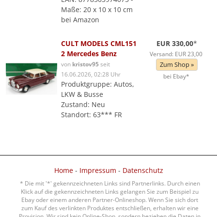
Maße: 20 x 10 x 10 cm
bei Amazon
CULT MODELS CML151
EUR 330,00
*
2 Mercedes Benz
Versand: EUR 23,00
von
kristov95
seit
Zum Shop »
16.06.2026, 02:28 Uhr
bei Ebay*
Produktgruppe: Autos,
LKW & Busse
Zustand: Neu
Standort: 63*** FR
Home
-
Impressum
-
Datenschutz
* Die mit '*' gekennzeichneten Links sind Partnerlinks. Durch einen
Klick auf die gekennzeichneten Links gelangen Sie zum Beispiel zu
Ebay oder einem anderen Partner-Onlineshop. Wenn Sie sich dort
zum Kauf des verlinkten Produktes entschließen, erhalten wir eine
Provision. Wir sind kein Online-Shop, sondern beziehen die Daten in