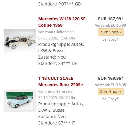
Standort: PO7*** GB
Mercedes W128 220 SE
EUR 167,99
*
Coupe 1958
Versand: EUR 5,90
von
modellchen
seit
Zum Shop »
07.06.2026, 12:40 Uhr
bei Ebay*
Produktgruppe: Autos,
LKW & Busse
Zustand: Neu
Standort: 83*** DE
1 18 CULT SCALE
EUR 169,95
*
Mercedes Benz 220Se
Versand: EUR 8,95
von
mmc-italia
seit
Zum Shop »
24.10.2025, 20:12 Uhr
bei Ebay*
Produktgruppe: Autos,
LKW & Busse
Zustand: Neu
Standort: 67*** IT