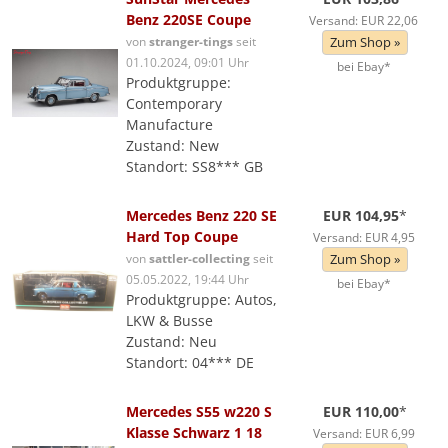
Benz 220SE Coupe
Versand: EUR 22,06
von
stranger-tings
seit
Zum Shop »
01.10.2024, 09:01 Uhr
bei Ebay*
Produktgruppe:
Contemporary
Manufacture
Zustand: New
Standort: SS8*** GB
Mercedes Benz 220 SE
EUR 104,95
*
Hard Top Coupe
Versand: EUR 4,95
von
sattler-collecting
seit
Zum Shop »
05.05.2022, 19:44 Uhr
bei Ebay*
Produktgruppe: Autos,
LKW & Busse
Zustand: Neu
Standort: 04*** DE
Mercedes S55 w220 S
EUR 110,00
*
Klasse Schwarz 1 18
Versand: EUR 6,99