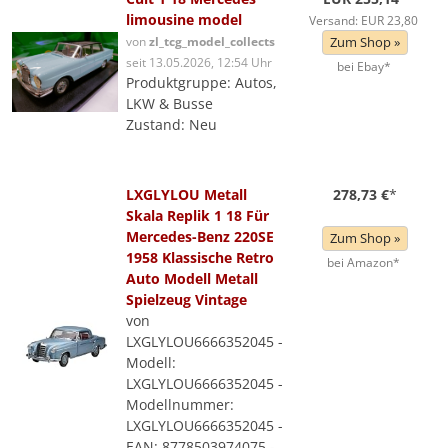
limousine model
Versand: EUR 23,80
von
zl_tcg_model_collects
Zum Shop »
seit 13.05.2026, 12:54 Uhr
bei Ebay*
Produktgruppe: Autos,
LKW & Busse
Zustand: Neu
LXGLYLOU Metall
278,73 €
*
Skala Replik 1 18 Für
Mercedes-Benz 220SE
Zum Shop »
1958 Klassische Retro
bei Amazon*
Auto Modell Metall
Spielzeug Vintage
von
LXGLYLOU6666352045 -
Modell:
LXGLYLOU6666352045 -
Modellnummer:
LXGLYLOU6666352045 -
EAN: 8778503974075 -