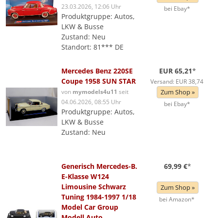
23.03.2026, 12:06 Uhr
bei Ebay*
Produktgruppe: Autos,
LKW & Busse
Zustand: Neu
Standort: 81*** DE
Mercedes Benz 220SE
EUR 65,21
*
Coupe 1958 SUN STAR
Versand: EUR 38,74
von
mymodels4u11
seit
Zum Shop »
04.06.2026, 08:55 Uhr
bei Ebay*
Produktgruppe: Autos,
LKW & Busse
Zustand: Neu
Generisch Mercedes-B.
69,99 €
*
E-Klasse W124
Limousine Schwarz
Zum Shop »
Tuning 1984-1997 1/18
bei Amazon*
Model Car Group
Modell Auto