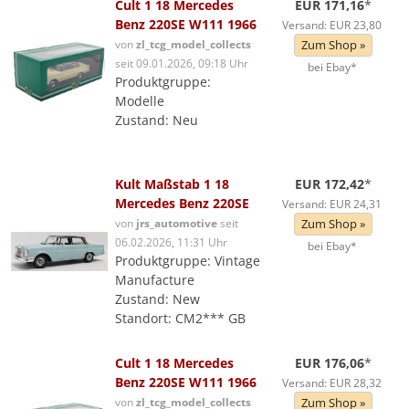
Cult 1 18 Mercedes
EUR 171,16
*
Benz 220SE W111 1966
Versand: EUR 23,80
von
zl_tcg_model_collects
Zum Shop »
seit 09.01.2026, 09:18 Uhr
bei Ebay*
Produktgruppe:
Modelle
Zustand: Neu
Kult Maßstab 1 18
EUR 172,42
*
Mercedes Benz 220SE
Versand: EUR 24,31
von
jrs_automotive
seit
Zum Shop »
06.02.2026, 11:31 Uhr
bei Ebay*
Produktgruppe: Vintage
Manufacture
Zustand: New
Standort: CM2*** GB
Cult 1 18 Mercedes
EUR 176,06
*
Benz 220SE W111 1966
Versand: EUR 28,32
von
zl_tcg_model_collects
Zum Shop »