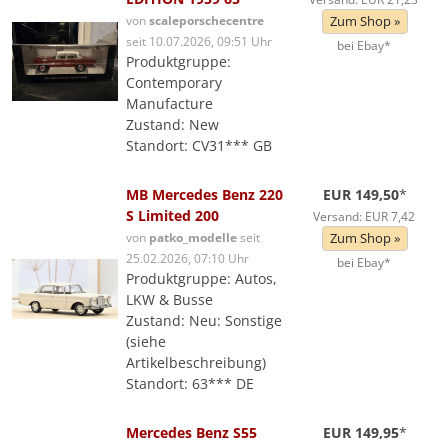
von
scaleporschecentre
Zum Shop »
seit 10.07.2026, 09:51 Uhr
bei Ebay*
Produktgruppe:
Contemporary
Manufacture
Zustand: New
Standort: CV31*** GB
MB Mercedes Benz 220
EUR 149,50
*
S Limited 200
Versand: EUR 7,42
von
patko_modelle
seit
Zum Shop »
25.02.2026, 07:10 Uhr
bei Ebay*
Produktgruppe: Autos,
LKW & Busse
Zustand: Neu: Sonstige
(siehe
Artikelbeschreibung)
Standort: 63*** DE
Mercedes Benz S55
EUR 149,95
*