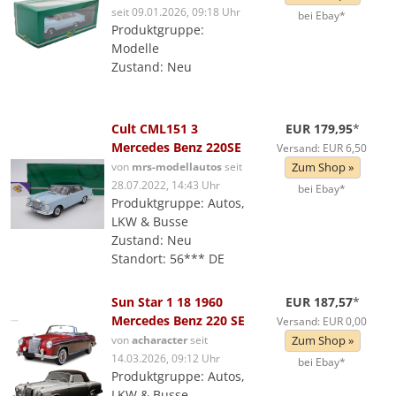
seit 09.01.2026, 09:18 Uhr
bei Ebay*
Produktgruppe:
Modelle
Zustand: Neu
Cult CML151 3
EUR 179,95
*
Mercedes Benz 220SE
Versand: EUR 6,50
von
mrs-modellautos
seit
Zum Shop »
28.07.2022, 14:43 Uhr
bei Ebay*
Produktgruppe: Autos,
LKW & Busse
Zustand: Neu
Standort: 56*** DE
Sun Star 1 18 1960
EUR 187,57
*
Mercedes Benz 220 SE
Versand: EUR 0,00
von
acharacter
seit
Zum Shop »
14.03.2026, 09:12 Uhr
bei Ebay*
Produktgruppe: Autos,
LKW & Busse