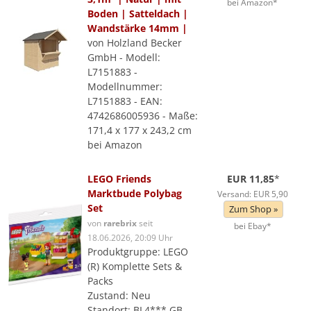
bei Amazon*
Boden | Satteldach |
Wandstärke 14mm |
von Holzland Becker
GmbH - Modell:
L7151883 -
Modellnummer:
L7151883 - EAN:
4742686005936 - Maße:
171,4 x 177 x 243,2 cm
bei Amazon
LEGO Friends
EUR 11,85
*
Marktbude Polybag
Versand: EUR 5,90
Set
Zum Shop »
von
rarebrix
seit
bei Ebay*
18.06.2026, 20:09 Uhr
Produktgruppe: LEGO
(R) Komplette Sets &
Packs
Zustand: Neu
Standort: BL4*** GB