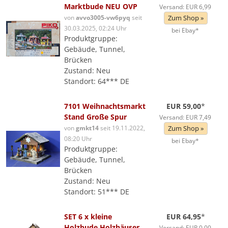
Marktbude NEU OVP
Versand: EUR 6,99
von
avvo3005-vw6pyq
seit
Zum Shop »
30.03.2025, 02:24 Uhr
bei Ebay*
Produktgruppe:
Gebäude, Tunnel,
Brücken
Zustand: Neu
Standort: 64*** DE
7101 Weihnachtsmarkt
EUR 59,00
*
Stand Große Spur
Versand: EUR 7,49
von
gmkt14
seit 19.11.2022,
Zum Shop »
08:20 Uhr
bei Ebay*
Produktgruppe:
Gebäude, Tunnel,
Brücken
Zustand: Neu
Standort: 51*** DE
SET 6 x kleine
EUR 64,95
*
Holzbude Holzhäuser
Versand: EUR 0,00