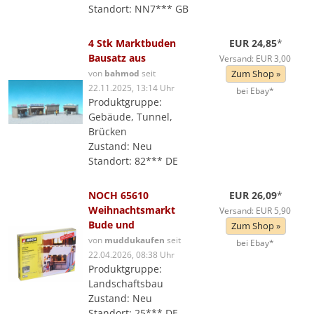
Standort: NN7*** GB
4 Stk Marktbuden
EUR 24,85
*
Bausatz aus
Versand: EUR 3,00
von
bahmod
seit
Zum Shop »
22.11.2025, 13:14 Uhr
bei Ebay*
Produktgruppe:
Gebäude, Tunnel,
Brücken
Zustand: Neu
Standort: 82*** DE
NOCH 65610
EUR 26,09
*
Weihnachtsmarkt
Versand: EUR 5,90
Bude und
Zum Shop »
von
muddukaufen
seit
bei Ebay*
22.04.2026, 08:38 Uhr
Produktgruppe:
Landschaftsbau
Zustand: Neu
Standort: 25*** DE