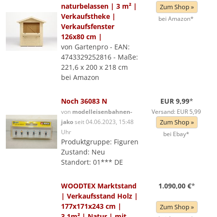
naturbelassen | 3 m² |
Zum Shop »
Verkaufstheke |
bei Amazon*
Verkaufsfenster
126x80 cm |
von Gartenpro - EAN:
4743329252816 - Maße:
221,6 x 200 x 218 cm
bei Amazon
Noch 36083 N
EUR 9,99
*
von
modelleisenbahnen-
Versand: EUR 5,99
jako
seit 04.06.2023, 15:48
Zum Shop »
Uhr
bei Ebay*
Produktgruppe: Figuren
Zustand: Neu
Standort: 01*** DE
WOODTEX Marktstand
1.090,00 €
*
| Verkaufsstand Holz |
177x171x243 cm |
Zum Shop »
3,1m² | Natur | mit