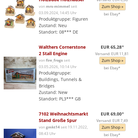
von
mrs-mimmel
seit
Zum Shop »
03.09.2024, 14:45 Uhr
bei Ebay*
Produktgruppe: Figuren
Zustand: Neu
Standort: 08*** DE
Walthers Cornerstone
EUR 65,28
*
2 Stall Engine
Versand: EUR 11,81
von
fire_frogs
seit
Zum Shop »
03.05.2026, 10:14 Uhr
bei Ebay*
Produktgruppe:
Buildings, Tunnels &
Bridges
Zustand: New
Standort: PL3*** GB
7102 Weihnachtsmarkt
EUR 69,00
*
Stand Große Spur
Versand: EUR 7,49
von
gmkt14
seit 19.11.2022,
Zum Shop »
08:43 Uhr
bei Ebay*