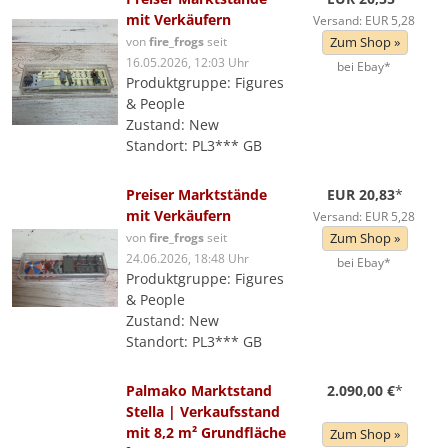
mit Verkäufern
Versand: EUR 5,28
von
fire_frogs
seit
Zum Shop »
16.05.2026, 12:03 Uhr
bei Ebay*
Produktgruppe: Figures
& People
Zustand: New
Standort: PL3*** GB
Preiser Marktstände
EUR 20,83
*
mit Verkäufern
Versand: EUR 5,28
von
fire_frogs
seit
Zum Shop »
24.06.2026, 18:48 Uhr
bei Ebay*
Produktgruppe: Figures
& People
Zustand: New
Standort: PL3*** GB
Palmako Marktstand
2.090,00 €
*
Stella | Verkaufsstand
mit 8,2 m² Grundfläche
Zum Shop »