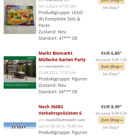
Zum Shop »
04.12.2023, 07:55 Uhr
bei Ebay*
Produktgruppe: LEGO
(R) Komplette Sets &
Packs
Zustand: Neu
Standort: 47*** DE
Markt Biomarkt
EUR 6,80
*
Müllecke Garten Party
Versand: EUR 1,90
von
miniweltt
seit
Zum Shop »
25.09.2023, 17:52 Uhr
bei Ebay*
Produktgruppe: Figuren
Zustand: Neu
Standort: 04*** DE
Noch 36083
EUR 8,49
*
Verkehrspolizisten 6
Versand: EUR 5,50
von
modellbahnwelt_com
Zum Shop »
seit 01.09.2013, 19:48 Uhr
bei Ebay*
Produktgruppe: Figuren