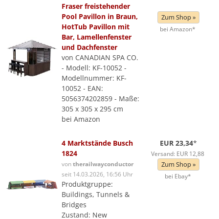
Fraser freistehender
Pool Pavillon in Braun,
Zum Shop »
HotTub Pavillon mit
bei Amazon*
Bar, Lamellenfenster
und Dachfenster
von CANADIAN SPA CO.
- Modell: KF-10052 -
Modellnummer: KF-
10052 - EAN:
5056374202859 - Maße:
305 x 305 x 295 cm
bei Amazon
4 Marktstände Busch
EUR 23,34
*
1824
Versand: EUR 12,88
von
therailwayconductor
Zum Shop »
seit 14.03.2026, 16:56 Uhr
bei Ebay*
Produktgruppe:
Buildings, Tunnels &
Bridges
Zustand: New