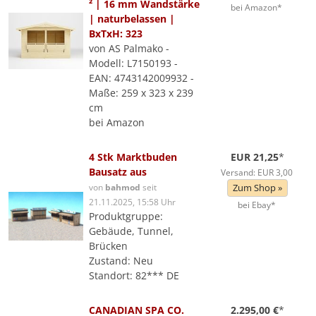
² | 16 mm Wandstärke
bei Amazon*
| naturbelassen |
BxTxH: 323
von AS Palmako -
Modell: L7150193 -
EAN: 4743142009932 -
Maße: 259 x 323 x 239
cm
bei Amazon
4 Stk Marktbuden
EUR 21,25
*
Bausatz aus
Versand: EUR 3,00
von
bahmod
seit
Zum Shop »
21.11.2025, 15:58 Uhr
bei Ebay*
Produktgruppe:
Gebäude, Tunnel,
Brücken
Zustand: Neu
Standort: 82*** DE
CANADIAN SPA CO.
2.295,00 €
*