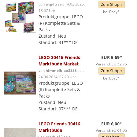
von
wig-lu
seit 14.02.2025,
Zum Shop »
18:07 Uhr
bei Ebay*
Produktgruppe: LEGO
(R) Komplette Sets &
Packs
Zustand: Neu
Standort: 31*** DE
LEGO 30416 Friends
EUR 5,69
*
Marktbude Market
Versand: EUR 2,75
von
himmelblau3333
seit
Zum Shop »
24.06.2024, 07:20 Uhr
bei Ebay*
Produktgruppe: LEGO
(R) Komplette Sets &
Packs
Zustand: Neu
Standort: 97*** DE
LEGO Friends 30416
EUR 6,00
*
Marktbude
Versand: EUR 1,95
von
marius52
seit