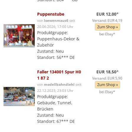
Puppenstube
EUR 12,00
*
von
loewenmaus6
seit
Versand: EUR 4,19
20.06.2026, 17:00 Uhr
Zum Shop »
Produktgruppe:
bei Ebay*
Puppenhaus-Dekor &
Zubehör
Zustand: Neu
Standort: 56*** DE
Faller 134001 Spur H0
EUR 18,50
*
1 87 2
Versand: EUR 5,90
von
modellbahndiehl
seit
Zum Shop »
22.12.2023, 23:03 Uhr
bei Ebay*
Produktgruppe:
Gebäude, Tunnel,
Brücken
Zustand: Neu
Standort: 67*** DE