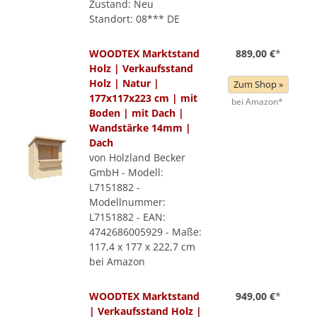
Zustand: Neu
Standort: 08*** DE
WOODTEX Marktstand
889,00 €
*
Holz | Verkaufsstand
Holz | Natur |
Zum Shop »
177x117x223 cm | mit
bei Amazon*
Boden | mit Dach |
Wandstärke 14mm |
Dach
von Holzland Becker
GmbH - Modell:
L7151882 -
Modellnummer:
L7151882 - EAN:
4742686005929 - Maße:
117,4 x 177 x 222,7 cm
bei Amazon
WOODTEX Marktstand
949,00 €
*
| Verkaufsstand Holz |