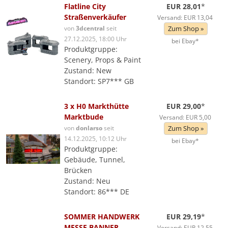
Flatline City
EUR 28,01
*
Straßenverkäufer
Versand: EUR 13,04
von
3dcentral
seit
Zum Shop »
27.12.2025, 18:00 Uhr
bei Ebay*
Produktgruppe:
Scenery, Props & Paint
Zustand: New
Standort: SP7*** GB
3 x H0 Markthütte
EUR 29,00
*
Marktbude
Versand: EUR 5,00
von
donlarso
seit
Zum Shop »
14.12.2025, 10:12 Uhr
bei Ebay*
Produktgruppe:
Gebäude, Tunnel,
Brücken
Zustand: Neu
Standort: 86*** DE
SOMMER HANDWERK
EUR 29,19
*
MESSE BANNER
Versand: EUR 12,55