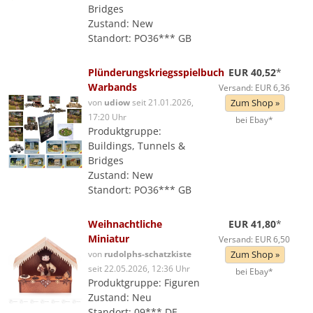
Bridges
Zustand: New
Standort: PO36*** GB
Plünderungskriegsspielbuch
EUR 40,52
*
Warbands
Versand: EUR 6,36
von
udiow
seit 21.01.2026,
Zum Shop »
17:20 Uhr
bei Ebay*
Produktgruppe:
Buildings, Tunnels &
Bridges
Zustand: New
Standort: PO36*** GB
Weihnachtliche
EUR 41,80
*
Miniatur
Versand: EUR 6,50
von
rudolphs-schatzkiste
Zum Shop »
seit 22.05.2026, 12:36 Uhr
bei Ebay*
Produktgruppe: Figuren
Zustand: Neu
Standort: 09*** DE