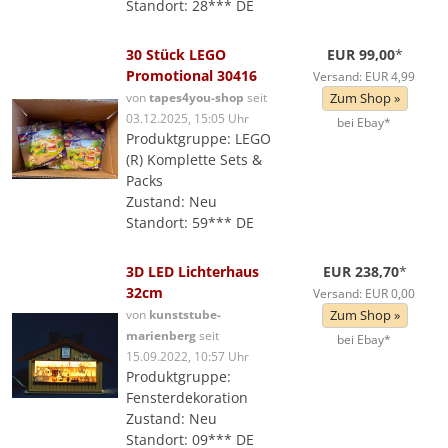
Standort: 28*** DE
30 Stück LEGO
EUR 99,00
*
Promotional 30416
Versand: EUR 4,99
von
tapes4you-shop
seit
Zum Shop »
03.12.2025, 15:05 Uhr
bei Ebay*
Produktgruppe: LEGO
(R) Komplette Sets &
Packs
Zustand: Neu
Standort: 59*** DE
3D LED Lichterhaus
EUR 238,70
*
32cm
Versand: EUR 0,00
von
kunststube-
Zum Shop »
marienberg
seit
bei Ebay*
15.09.2022, 10:57 Uhr
Produktgruppe:
Fensterdekoration
Zustand: Neu
Standort: 09*** DE