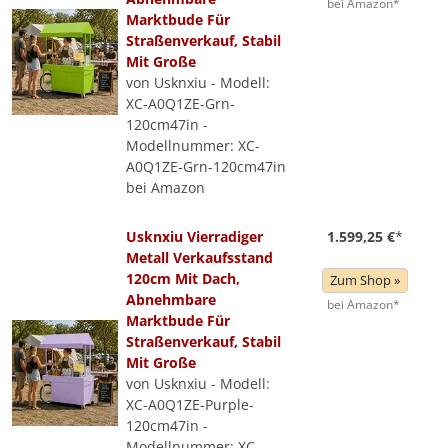
bei Amazon*
Marktbude Für
Straßenverkauf, Stabil
Mit Große
von Usknxiu - Modell:
XC-A0Q1ZE-Grn-
120cm47in -
Modellnummer: XC-
A0Q1ZE-Grn-120cm47in
bei Amazon
Usknxiu Vierradiger
1.599,25 €
*
Metall Verkaufsstand
120cm Mit Dach,
Zum Shop »
Abnehmbare
bei Amazon*
Marktbude Für
Straßenverkauf, Stabil
Mit Große
von Usknxiu - Modell:
XC-A0Q1ZE-Purple-
120cm47in -
Modellnummer: XC-