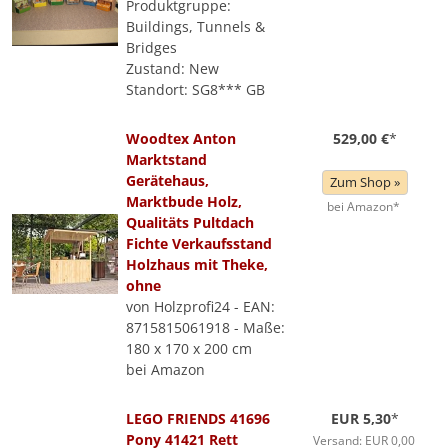
Produktgruppe:
Buildings, Tunnels &
Bridges
Zustand: New
Standort: SG8*** GB
Woodtex Anton
529,00 €
*
Marktstand
Gerätehaus,
Zum Shop »
Marktbude Holz,
bei Amazon*
Qualitäts Pultdach
Fichte Verkaufsstand
Holzhaus mit Theke,
ohne
von Holzprofi24 - EAN:
8715815061918 - Maße:
180 x 170 x 200 cm
bei Amazon
LEGO FRIENDS 41696
EUR 5,30
*
Pony 41421 Rett
Versand: EUR 0,00