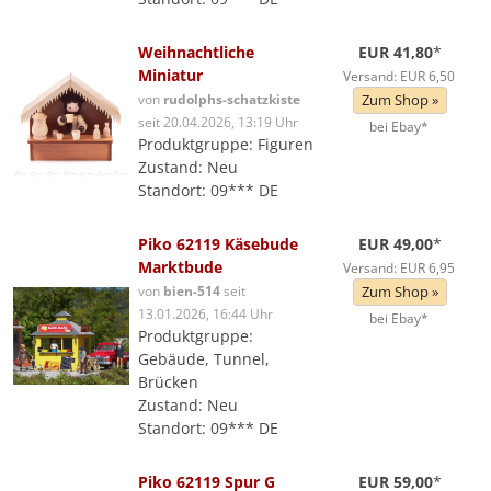
Weihnachtliche
EUR 41,80
*
Miniatur
Versand: EUR 6,50
von
rudolphs-schatzkiste
Zum Shop »
seit 20.04.2026, 13:19 Uhr
bei Ebay*
Produktgruppe: Figuren
Zustand: Neu
Standort: 09*** DE
Piko 62119 Käsebude
EUR 49,00
*
Marktbude
Versand: EUR 6,95
von
bien-514
seit
Zum Shop »
13.01.2026, 16:44 Uhr
bei Ebay*
Produktgruppe:
Gebäude, Tunnel,
Brücken
Zustand: Neu
Standort: 09*** DE
Piko 62119 Spur G
EUR 59,00
*