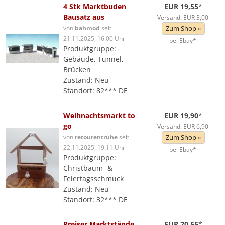
4 Stk Marktbuden
EUR 19,55
*
Bausatz aus
Versand: EUR 3,00
von
bahmod
seit
Zum Shop »
21.11.2025, 16:00 Uhr
bei Ebay*
Produktgruppe:
Gebäude, Tunnel,
Brücken
Zustand: Neu
Standort: 82*** DE
Weihnachtsmarkt to
EUR 19,90
*
go
Versand: EUR 6,90
von
retourentruhe
seit
Zum Shop »
22.11.2025, 19:11 Uhr
bei Ebay*
Produktgruppe:
Christbaum- &
Feiertagsschmuck
Zustand: Neu
Standort: 32*** DE
Preiser Marktstände
EUR 20,55
*