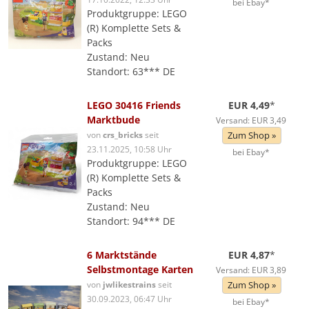
bei Ebay*
Produktgruppe: LEGO
(R) Komplette Sets &
Packs
Zustand: Neu
Standort: 63*** DE
LEGO 30416 Friends
EUR 4,49
*
Marktbude
Versand: EUR 3,49
von
crs_bricks
seit
Zum Shop »
23.11.2025, 10:58 Uhr
bei Ebay*
Produktgruppe: LEGO
(R) Komplette Sets &
Packs
Zustand: Neu
Standort: 94*** DE
6 Marktstände
EUR 4,87
*
Selbstmontage Karten
Versand: EUR 3,89
von
jwlikestrains
seit
Zum Shop »
30.09.2023, 06:47 Uhr
bei Ebay*