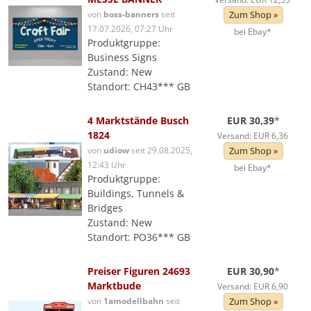
von
boss-banners
seit
Zum Shop »
17.07.2026, 07:27 Uhr
bei Ebay*
Produktgruppe:
Business Signs
Zustand: New
Standort: CH43*** GB
4 Marktstände Busch
EUR 30,39
*
1824
Versand: EUR 6,36
von
udiow
seit 29.08.2025,
Zum Shop »
12:43 Uhr
bei Ebay*
Produktgruppe:
Buildings, Tunnels &
Bridges
Zustand: New
Standort: PO36*** GB
Preiser Figuren 24693
EUR 30,90
*
Marktbude
Versand: EUR 6,90
von
1amodellbahn
seit
Zum Shop »