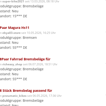
on
super-bike2021
seit 13.03.2026, 08:18 Uhr
roduktgruppe: Bremsbeläge
ustand: Neu
tandort: 15*** DE
 Paar Magura Hs11
on
ebya03-store
seit 10.05.2026, 16:25 Uhr
roduktgruppe: Bremsen
ustand: Neu
tandort: 55*** DE
 8Paar Fahrrad Bremsbeläge für
on
richeasy_shop
seit 06.07.2026, 18:51 Uhr
roduktgruppe: Bremsbeläge
ustand: Neu
tandort: 55*** DE
 8 Stück Bremsbelag passend für
on
pneumatic_bikes
seit 06.05.2026, 17:36 Uhr
roduktgruppe: Bremsbeläge
ustand: Neu