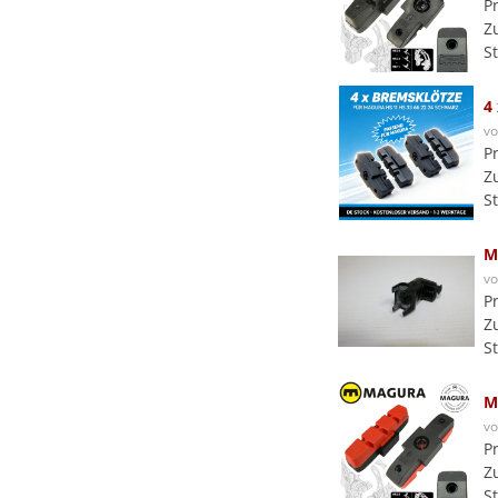
P
Z
S
4
v
P
Z
S
M
v
P
Z
S
M
v
P
Z
S