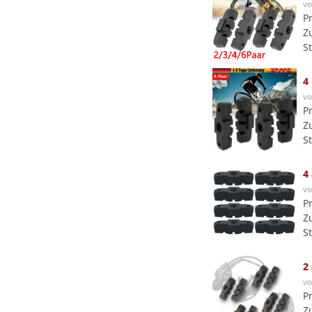
v
P
Z
S
4
v
P
Z
S
4
v
P
Z
S
2
v
P
Z