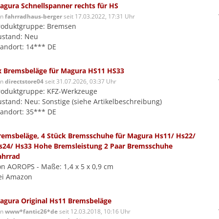
agura Schnellspanner rechts für HS
on
fahrradhaus-berger
seit 17.03.2022, 17:31 Uhr
roduktgruppe: Bremsen
ustand: Neu
tandort: 14*** DE
x Bremsbeläge für Magura HS11 HS33
on
directstore04
seit 31.07.2026, 03:37 Uhr
roduktgruppe: KFZ-Werkzeuge
ustand: Neu: Sonstige (siehe Artikelbeschreibung)
tandort: 35*** DE
remsbeläge, 4 Stück Bremsschuhe für Magura Hs11/ Hs22/
s24/ Hs33 Hohe Bremsleistung 2 Paar Bremsschuhe
ahrrad
on AOROPS - Maße: 1,4 x 5 x 0,9 cm
ei Amazon
agura Original Hs11 Bremsbeläge
on
www*fantic26*de
seit 12.03.2018, 10:16 Uhr