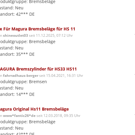
roduktgruppe: Bremsbeläge
ustand: Neu
tandort: 42*** DE
 x Für Magura Bremsbeläge für HS 11
on
shineoutlet03
seit 11.12.2025, 07:12 Uhr
roduktgruppe: Bremsbeläge
ustand: Neu
tandort: 35*** DE
AGURA Bremszylinder für HS33 HS11
on
fahrradhaus-berger
seit 15.04.2021, 16:31 Uhr
roduktgruppe: Bremsen
ustand: Neu
tandort: 14*** DE
agura Original Hs11 Bremsbeläge
on
www*fantic26*de
seit 12.03.2018, 09:35 Uhr
roduktgruppe: Bremsbeläge
ustand: Neu
tandort: 42*** DE