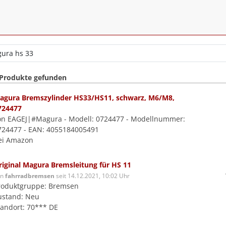
 Produkte gefunden
agura Bremszylinder HS33/HS11, schwarz, M6/M8,
724477
on EAGEJ|#Magura - Modell: 0724477 - Modellnummer:
724477 - EAN: 4055184005491
ei Amazon
riginal Magura Bremsleitung für HS 11
on
fahrradbremsen
seit 14.12.2021, 10:02 Uhr
roduktgruppe: Bremsen
ustand: Neu
tandort: 70*** DE