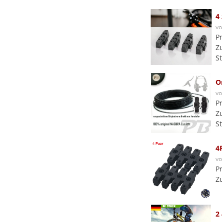
4
v
P
Z
S
O
v
P
Z
S
4
v
P
Z
2