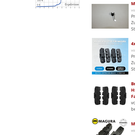
M
v
P
Z
S
4
v
P
Z
S
B
H
F
v
b
M
v