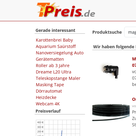
Gerade interessant
Produktsuche
Karottenbrei Baby
Aquarium Saürstoff
Wir haben folgende
Nanoversiegelung Auto
M
Gerätematten
0
Roller ab 3 Jahre
v
Dreame L20 Ultra
0
Teleskopstange Maler
b
Masking Tape
Dörrautomat
Heizdecke
O
Webcam 4K
v
Preisverlauf
P
Z
S