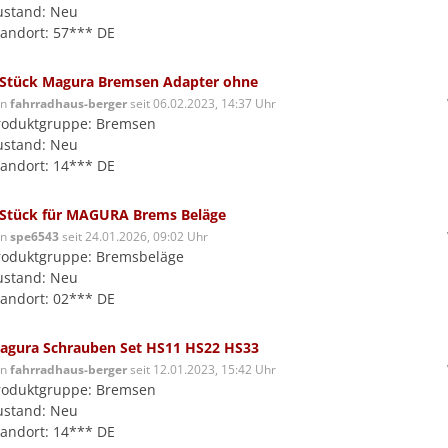
ustand: Neu
tandort: 57*** DE
 Stück Magura Bremsen Adapter ohne
on
fahrradhaus-berger
seit 06.02.2023, 14:37 Uhr
roduktgruppe: Bremsen
ustand: Neu
tandort: 14*** DE
 Stück für MAGURA Brems Beläge
on
spe6543
seit 24.01.2026, 09:02 Uhr
roduktgruppe: Bremsbeläge
ustand: Neu
tandort: 02*** DE
agura Schrauben Set HS11 HS22 HS33
on
fahrradhaus-berger
seit 12.01.2023, 15:42 Uhr
roduktgruppe: Bremsen
ustand: Neu
tandort: 14*** DE