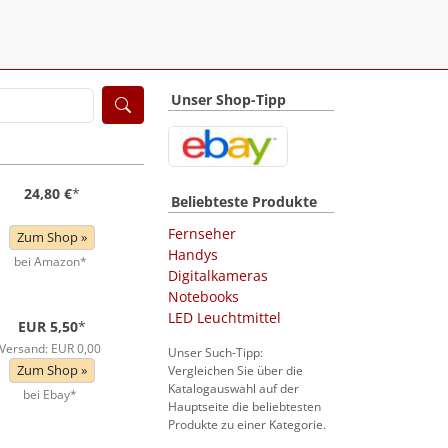
Unser Shop-Tipp
24,80 €
*
Beliebteste Produkte
Fernseher
Zum Shop »
Handys
bei Amazon*
Digitalkameras
Notebooks
LED Leuchtmittel
EUR 5,50
*
Versand: EUR 0,00
Unser Such-Tipp:
Zum Shop »
Vergleichen Sie über die
Katalogauswahl auf der
bei Ebay*
Hauptseite die beliebtesten
Produkte zu einer Kategorie.