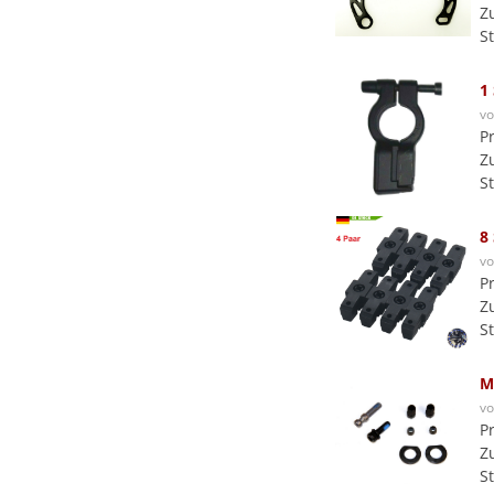
Z
S
1
v
P
Z
S
8
v
P
Z
S
M
v
P
Z
S