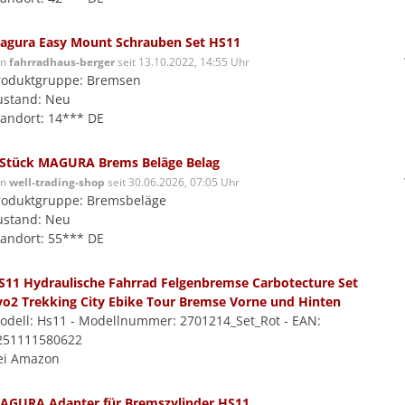
agura Easy Mount Schrauben Set HS11
on
fahrradhaus-berger
seit 13.10.2022, 14:55 Uhr
roduktgruppe: Bremsen
ustand: Neu
tandort: 14*** DE
 Stück MAGURA Brems Beläge Belag
on
well-trading-shop
seit 30.06.2026, 07:05 Uhr
roduktgruppe: Bremsbeläge
ustand: Neu
tandort: 55*** DE
S11 Hydraulische Fahrrad Felgenbremse Carbotecture Set
vo2 Trekking City Ebike Tour Bremse Vorne und Hinten
odell: Hs11 - Modellnummer: 2701214_Set_Rot - EAN:
251111580622
ei Amazon
AGURA Adapter für Bremszylinder HS11