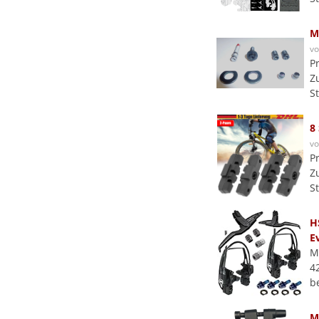
M
v
P
Z
S
8
v
P
Z
S
H
E
M
4
b
M