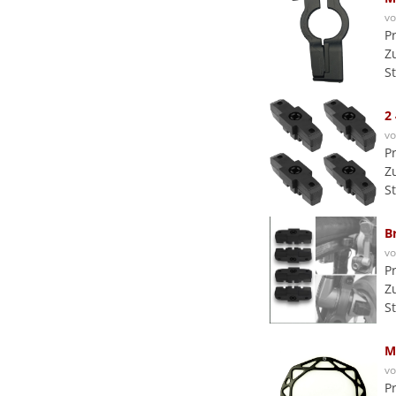
v
P
Z
S
2
v
P
Z
S
B
v
P
Z
S
M
v
P