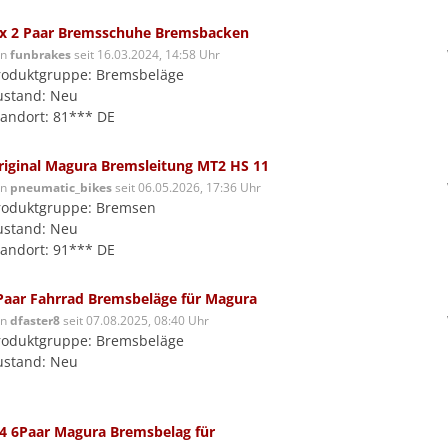
 x 2 Paar Bremsschuhe Bremsbacken
on
funbrakes
seit 16.03.2024, 14:58 Uhr
roduktgruppe: Bremsbeläge
ustand: Neu
tandort: 81*** DE
riginal Magura Bremsleitung MT2 HS 11
on
pneumatic_bikes
seit 06.05.2026, 17:36 Uhr
roduktgruppe: Bremsen
ustand: Neu
tandort: 91*** DE
Paar Fahrrad Bremsbeläge für Magura
on
dfaster8
seit 07.08.2025, 08:40 Uhr
roduktgruppe: Bremsbeläge
ustand: Neu
 4 6Paar Magura Bremsbelag für