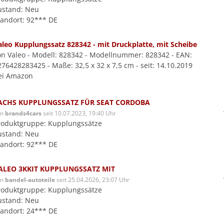
ustand: Neu
tandort: 92*** DE
aleo Kupplungssatz 828342 - mit Druckplatte, mit Scheibe
on Valeo - Modell: 828342 - Modellnummer: 828342 - EAN:
276428283425 - Maße: 32,5 x 32 x 7,5 cm - seit: 14.10.2019
ei Amazon
ACHS KUPPLUNGSSATZ FÜR SEAT CORDOBA
on
brands4cars
seit 10.07.2023, 19:40 Uhr
roduktgruppe: Kupplungssätze
ustand: Neu
tandort: 92*** DE
ALEO 3KKIT KUPPLUNGSSATZ MIT
on
bandel-autoteile
seit 25.04.2026, 23:07 Uhr
roduktgruppe: Kupplungssätze
ustand: Neu
tandort: 24*** DE