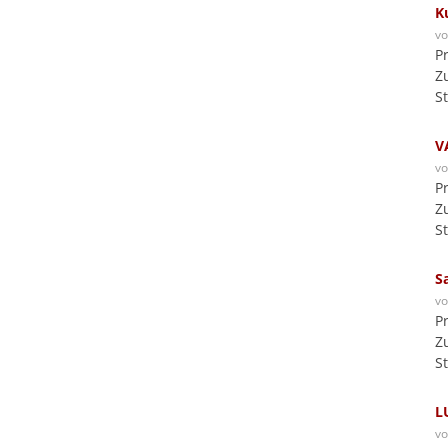
K
v
P
Z
S
V
v
P
Z
S
S
v
P
Z
S
L
v