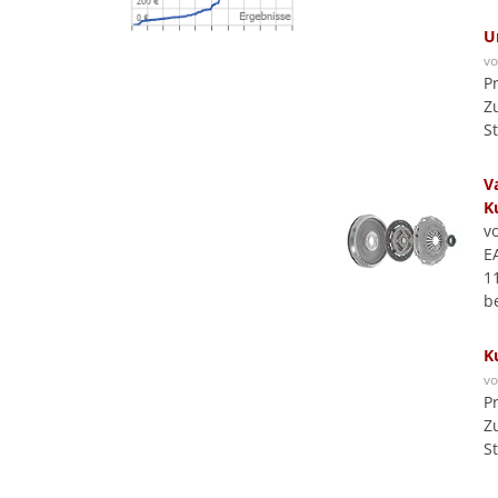
U
v
P
Z
S
V
K
v
E
1
b
K
v
P
Z
S