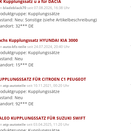
K Kupplungssatz u a für DACIA
on
bladeblack70
seit 07.08.2026, 16:38 Uhr
roduktgruppe: Kupplungssätze
ustand: Neu: Sonstige (siehe Artikelbeschreibung)
tandort: 32*** DE
achs Kupplungssatz HYUNDAI KIA 3000
on
auto-kfz-teile
seit 24.07.2024, 20:40 Uhr
roduktgruppe: Kupplungssätze
ustand: Neu
tandort: 15*** DE
UPPLUNGSSATZ FÜR CITROEN C1 PEUGEOT
on
atp-autoteile
seit 10.11.2021, 00:20 Uhr
roduktgruppe: Kupplungssätze
ustand: Neu
tandort: 92*** DE
ALEO KUPPLUNGSSATZ FÜR SUZUKI SWIFT
on
atp-autoteile
seit 03.04.2025, 11:20 Uhr
roduktgruppe: Kupplungssätze