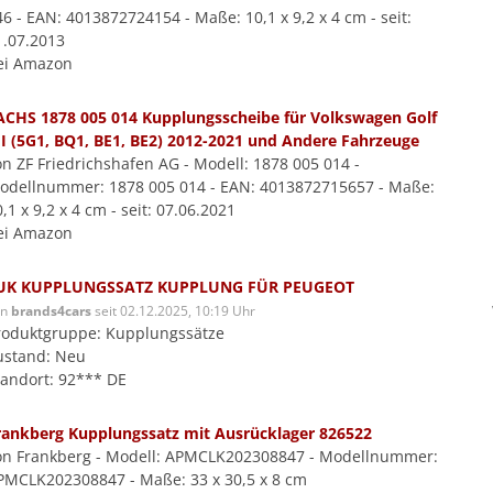
46 - EAN: 4013872724154 - Maße: 10,1 x 9,2 x 4 cm - seit:
1.07.2013
ei Amazon
ACHS 1878 005 014 Kupplungsscheibe für Volkswagen Golf
II (5G1, BQ1, BE1, BE2) 2012-2021 und Andere Fahrzeuge
on ZF Friedrichshafen AG - Modell: 1878 005 014 -
odellnummer: 1878 005 014 - EAN: 4013872715657 - Maße:
,1 x 9,2 x 4 cm - seit: 07.06.2021
ei Amazon
UK KUPPLUNGSSATZ KUPPLUNG FÜR PEUGEOT
on
brands4cars
seit 02.12.2025, 10:19 Uhr
roduktgruppe: Kupplungssätze
ustand: Neu
tandort: 92*** DE
rankberg Kupplungssatz mit Ausrücklager 826522
on Frankberg - Modell: APMCLK202308847 - Modellnummer:
PMCLK202308847 - Maße: 33 x 30,5 x 8 cm