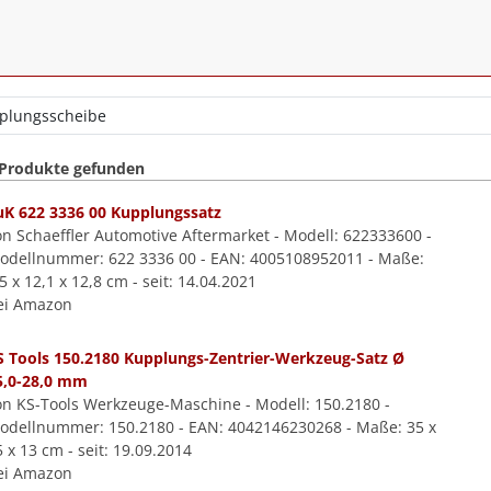
 Produkte gefunden
uK 622 3336 00 Kupplungssatz
on Schaeffler Automotive Aftermarket - Modell: 622333600 -
odellnummer: 622 3336 00 - EAN: 4005108952011 - Maße:
5 x 12,1 x 12,8 cm - seit: 14.04.2021
ei Amazon
S Tools 150.2180 Kupplungs-Zentrier-Werkzeug-Satz Ø
5,0-28,0 mm
on KS-Tools Werkzeuge-Maschine - Modell: 150.2180 -
odellnummer: 150.2180 - EAN: 4042146230268 - Maße: 35 x
 x 13 cm - seit: 19.09.2014
ei Amazon