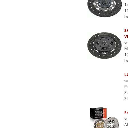
1
1
b
S
V
v
M
10
b
L
v
P
Z
S
F
v
A