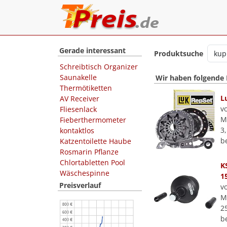
Gerade interessant
Produktsuche
Schreibtisch Organizer
Saunakelle
Wir haben folgende
Thermötiketten
L
AV Receiver
v
Fliesenlack
M
Fieberthermometer
3,
kontaktlos
b
Katzentoilette Haube
Rosmarin Pflanze
Chlortabletten Pool
K
Wäschespinne
1
Preisverlauf
v
M
25
b