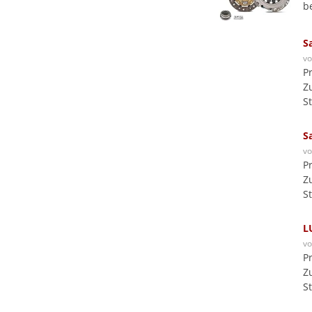
b
S
v
P
Z
S
S
v
P
Z
S
L
v
P
Z
S