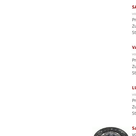
S
v
P
Z
S
V
v
P
Z
S
L
v
P
Z
S
S
v