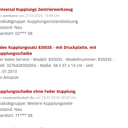
niversal Kupplungs Zentrierwerkzeug
on
werkano
seit 27.03.2026, 10:48 Uhr
roduktgruppe: Kupplungsinstandsetzung
ustand: Neu
tandort: 02*** DE
aleo Kupplungssatz 835035 - mit Druckplatte, mit
upplungsscheibe
on Valeo Service - Modell: 835035 - Modellnummer: 835035 -
AN: 3276428350356 - Maße: 34 x 37 x 13 cm - seit:
1.07.2013
ei Amazon
upplungsscheibe ohne Feder Kupplung
on
ersatzteilechef_de
seit 18.07.2019, 08:00 Uhr
roduktgruppe: Weitere Kupplungsteile
ustand: Neu
tandort: 71*** DE