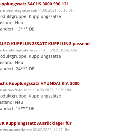
upplungssatz SACHS 3000 990 131
on
motointegrator
seit 11.09.2021, 05:10 Uhr
roduktgruppe: Kupplungssätze
ustand: Neu
tandort: 13*** DE
ALEO KUPPLUNGSSATZ KUPPLUNG passend
on
bandel-autoteile
seit 18.11.2025, 02:43 Uhr
roduktgruppe: Kupplungssätze
ustand: Neu
tandort: 24*** DE
achs Kupplungssatz HYUNDAI KIA 3000
on
auto-kfz-teile
seit 14.03.2023, 21:30 Uhr
roduktgruppe: Kupplungssätze
ustand: Neu
tandort: 15*** DE
UK Kupplungssatz Ausrücklager für
on
ws-autoteile
seit 02.02.2022, 14:47 Uhr