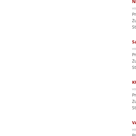
N
v
P
Z
S
S
v
P
Z
S
K
v
P
Z
S
V
v
P