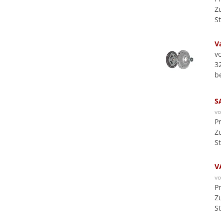
Z
S
V
v
3
b
S
v
P
Z
S
V
v
P
Z
S