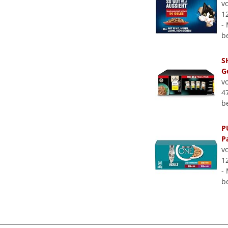
v
1
- 
b
S
G
v
4
b
P
P
v
1
- 
b