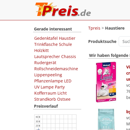
Tpreis
>
Haustiere
Gerade interessant
Gedenktafel Haustier
Produktsuche
Trinkflasche Schule
Holzkitt
Wir haben folgende
Lautsprecher Chassis
Rudergerät
V
Rollschneidemaschine
c
Lippenpeeling
u
Pflanzenlampe LED
v
UV Lampe Party
7
Kofferraum Licht
b
Strandkorb Ostsee
Preisverlauf
b
v
M
Ma