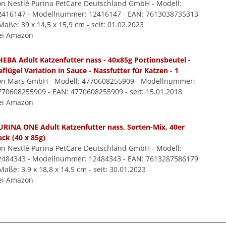
on Nestlé Purina PetCare Deutschland GmbH - Modell:
2416147 - Modellnummer: 12416147 - EAN: 7613038735313
Maße: 39 x 14,5 x 15,9 cm - seit: 01.02.2023
ei Amazon
HEBA Adult Katzenfutter nass - 40x85g Portionsbeutel -
eflügel Variation in Sauce - Nassfutter für Katzen - 1
on Mars GmbH - Modell: 4770608255909 - Modellnummer:
770608255909 - EAN: 4770608255909 - seit: 15.01.2018
ei Amazon
URINA ONE Adult Katzenfutter nass, Sorten-Mix, 40er
ack (40 x 85g)
on Nestlé Purina PetCare Deutschland GmbH - Modell:
2484343 - Modellnummer: 12484343 - EAN: 7613287586179
Maße: 3,9 x 18,8 x 14,5 cm - seit: 30.01.2023
ei Amazon