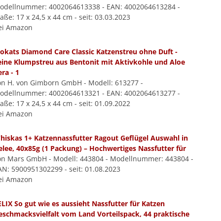
odellnummer: 4002064613338 - EAN: 4002064613284 -
ße: 17 x 24,5 x 44 cm - seit: 03.03.2023
ei Amazon
iokats Diamond Care Classic Katzenstreu ohne Duft -
eine Klumpstreu aus Bentonit mit Aktivkohle und Aloe
ra - 1
on H. von Gimborn GmbH - Modell: 613277 -
odellnummer: 4002064613321 - EAN: 4002064613277 -
ße: 17 x 24,5 x 44 cm - seit: 01.09.2022
ei Amazon
hiskas 1+ Katzennassfutter Ragout Geflügel Auswahl in
elee, 40x85g (1 Packung) – Hochwertiges Nassfutter für
on Mars GmbH - Modell: 443804 - Modellnummer: 443804 -
AN: 5900951302299 - seit: 01.08.2023
ei Amazon
ELIX So gut wie es aussieht Nassfutter für Katzen
eschmacksvielfalt vom Land Vorteilspack, 44 praktische