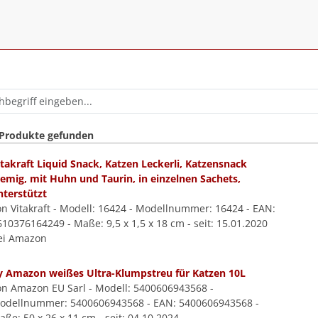
 Produkte gefunden
itakraft Liquid Snack, Katzen Leckerli, Katzensnack
remig, mit Huhn und Taurin, in einzelnen Sachets,
nterstützt
on Vitakraft - Modell: 16424 - Modellnummer: 16424 - EAN:
610376164249 - Maße: 9,5 x 1,5 x 18 cm - seit: 15.01.2020
ei Amazon
y Amazon weißes Ultra-Klumpstreu für Katzen 10L
on Amazon EU Sarl - Modell: 5400606943568 -
odellnummer: 5400606943568 - EAN: 5400606943568 -
ße: 50 x 26 x 11 cm - seit: 04.10.2024