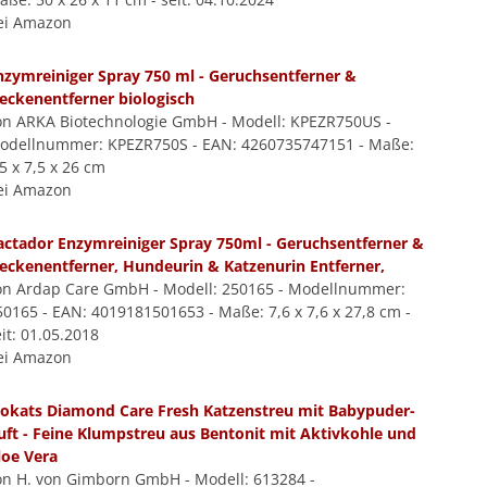
ei Amazon
nzymreiniger Spray 750 ml - Geruchsentferner &
leckenentferner biologisch
on ARKA Biotechnologie GmbH - Modell: KPEZR750US -
odellnummer: KPEZR750S - EAN: 4260735747151 - Maße:
5 x 7,5 x 26 cm
ei Amazon
actador Enzymreiniger Spray 750ml - Geruchsentferner &
leckenentferner, Hundeurin & Katzenurin Entferner,
on Ardap Care GmbH - Modell: 250165 - Modellnummer:
50165 - EAN: 4019181501653 - Maße: 7,6 x 7,6 x 27,8 cm -
it: 01.05.2018
ei Amazon
iokats Diamond Care Fresh Katzenstreu mit Babypuder-
uft - Feine Klumpstreu aus Bentonit mit Aktivkohle und
loe Vera
on H. von Gimborn GmbH - Modell: 613284 -