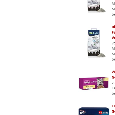
M
Ma
b
B
F
Ve
v
M
Ma
b
W
G
v
E
b
F
G