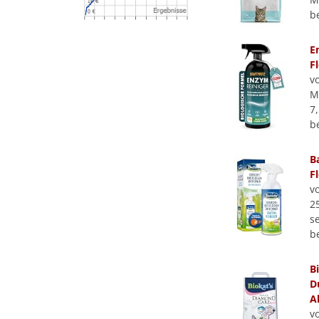
b
E
F
v
M
7,
b
B
F
v
2
se
b
B
D
A
v