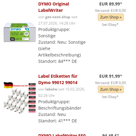
DYMO Original
EUR 89,99
*
LabelWriter
Versand: EUR 0,00
von
get-next-shop
seit
Zum Shop »
27.07.2026, 14:28 Uhr
bei Ebay*
Produktgruppe:
Sonstige
Zustand: Neu: Sonstige
(siehe
Artikelbeschreibung)
Standort: 84*** DE
Label Etiketten für
EUR 91,99
*
Dymo 99012 99014
Versand: EUR 0,00
von
labelw
seit 10.02.2026,
Zum Shop »
02:26 Uhr
bei Ebay*
Produktgruppe:
Beschriftungsbänder
Zustand: Neu
Standort: 41*** DE
DYMO LabelWriter 550
94,48 €
*