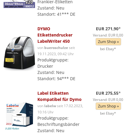
Frankier-Etiketten
Zustand: Neu
Standort: 41*** DE
DYMO
EUR 271,90
*
Etikettendrucker
Versand: EUR 0,00
LabelWriter 450
Zum Shop »
von
bueroschulze
seit
bei Ebay*
19.11.2023, 09:42 Uhr
Produktgruppe:
Drucker
Zustand: Neu
Standort: 94*** DE
Label Etiketten
EUR 275,55
*
Kompatibel für Dymo
Versand: EUR 0,00
von
labelw
seit 17.02.2023,
Zum Shop »
10:16 Uhr
bei Ebay*
Produktgruppe:
Beschriftungsbänder
Zustand: Neu