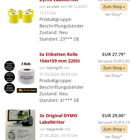
von
zz-clan
seit 08.12.2025,
Zum Shop »
13:15 Uhr
bei Ebay*
Produktgruppe:
Beschriftungsbänder
Zustand: Neu
Standort: 23*** DE
5x Etiketten Rolle
EUR 27,79
*
104x159 mm 220St
Versand: EUR 0,00
von
labelgift
seit
Zum Shop »
31.03.2024, 09:50 Uhr
bei Ebay*
Produktgruppe:
Beschriftungsbänder
Zustand: Neu
Standort: 41*** DE
3x Original DYMO
EUR 29,00
*
LabelWriter
Versand: EUR 6,19
von
tappmek
seit
Zum Shop »
21.06.2026, 14:15 Uhr
bei Ebay*