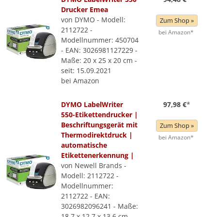
Drucker Emea
von DYMO - Modell:
Zum Shop »
2112722 -
bei Amazon*
Modellnummer: 450704
- EAN: 3026981127229 -
Maße: 20 x 25 x 20 cm -
seit: 15.09.2021
bei Amazon
DYMO LabelWriter
97,98 €
*
550-Etikettendrucker |
Beschriftungsgerät mit
Zum Shop »
Thermodirektdruck |
bei Amazon*
automatische
Etikettenerkennung |
von Newell Brands -
Modell: 2112722 -
Modellnummer:
2112722 - EAN:
3026982096241 - Maße:
18,7 x 12,7 x 13,6 cm -