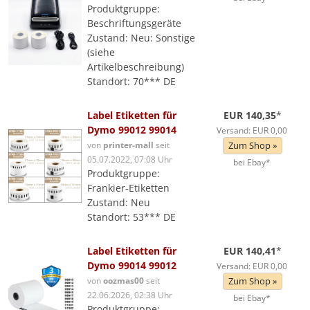
Produktgruppe:
Beschriftungsgeräte
Zustand: Neu: Sonstige
(siehe
Artikelbeschreibung)
Standort: 70*** DE
Label Etiketten für
EUR 140,35
*
Dymo 99012 99014
Versand: EUR 0,00
von
printer-mall
seit
Zum Shop »
05.07.2022, 07:08 Uhr
bei Ebay*
Produktgruppe:
Frankier-Etiketten
Zustand: Neu
Standort: 53*** DE
Label Etiketten für
EUR 140,41
*
Dymo 99014 99012
Versand: EUR 0,00
von
oozmas00
seit
Zum Shop »
22.06.2026, 02:38 Uhr
bei Ebay*
Produktgruppe: