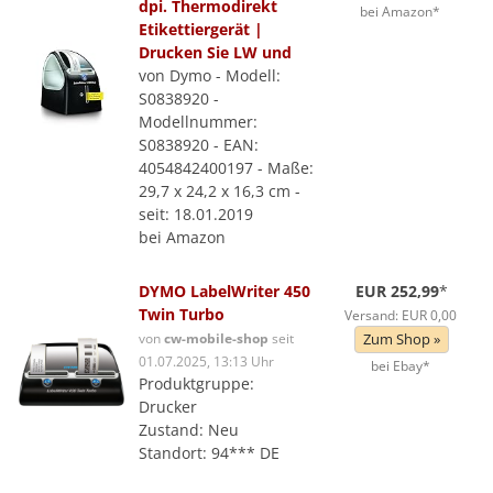
dpi. Thermodirekt
bei Amazon*
Etikettiergerät |
Drucken Sie LW und
von Dymo - Modell:
S0838920 -
Modellnummer:
S0838920 - EAN:
4054842400197 - Maße:
29,7 x 24,2 x 16,3 cm -
seit: 18.01.2019
bei Amazon
DYMO LabelWriter 450
EUR 252,99
*
Twin Turbo
Versand: EUR 0,00
von
cw-mobile-shop
seit
Zum Shop »
01.07.2025, 13:13 Uhr
bei Ebay*
Produktgruppe:
Drucker
Zustand: Neu
Standort: 94*** DE