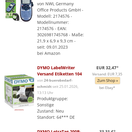
von NWL Germany
Office Products GmbH -
Modell: 2174576 -
Modellnummer:
2174576 - EAN:
3026981745768 - Maße:
21,9 x 6,9 x 9,3 cm -
seit: 09.01.2023
bei Amazon
DYMO LabelWriter
EUR 32,47
*
Versand Etiketten 104
Versand: EUR 7,35
von
24-buerobedarf-
Zum Shop »
schmidt
seit 25.01.2026,
bei Ebay*
13:13 Uhr
Produktgruppe:
Sonstige
Zustand: Neu
Standort: 64*** DE
DYMO LetraTag 200B-
33,31 €
*