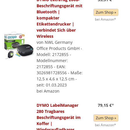
Beschriftungsgerät mit
Bluetooth |
Zum Shop »
kompakter
bei Amazon*
Etikettendrucker |
verbindet Sich über
Wireless
von NWL Germany
Office Products GmbH -
Modell: 2172855 -
Modellnummer:
2172855 - EAN:
3026981728556 - Maße:
12,5 x 4,6 x 12,5 cm -
seit: 01.03.2023
bei Amazon
DYMO LabelManager
79,15 €
*
280 Tragbares
Beschriftungsgerät im
Zum Shop »
Koffer |
bei Amazon*
Wiederaufladbares