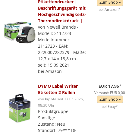
Etikettendrucker |
Zum Shop »
Beschriftungsgerät mit
bei Amazon*
Hochgeschwindigkeits-
Thermodirektdruck |
von Newell Brands -
Modell: 2112723 -
Modellnummer:
2112723 - EAN:
2220007282379 - Maße:
12,7 x 14 x 18,8 cm -
seit: 15.09.2021
bei Amazon
DYMO Label Writer
EUR 17,95
*
Etiketten 2 Rollen
Versand: EUR 0,00
von
kipota
seit 17.05.2026,
Zum Shop »
08:30 Uhr
bei Ebay*
Produktgruppe:
Sonstige
Zustand: Neu
Standort: 79*** DE