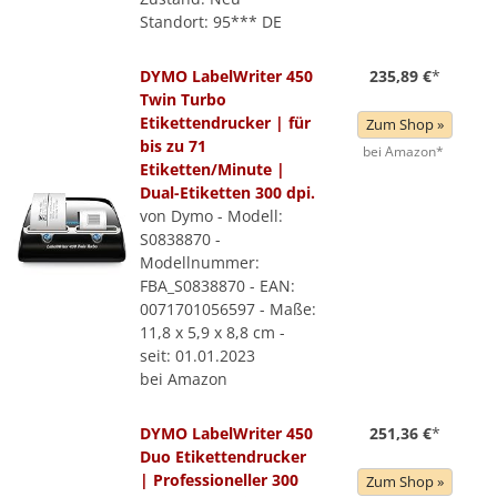
Standort: 95*** DE
DYMO LabelWriter 450
235,89 €
*
Twin Turbo
Etikettendrucker | für
Zum Shop »
bis zu 71
bei Amazon*
Etiketten/Minute |
Dual-Etiketten 300 dpi.
von Dymo - Modell:
S0838870 -
Modellnummer:
FBA_S0838870 - EAN:
0071701056597 - Maße:
11,8 x 5,9 x 8,8 cm -
seit: 01.01.2023
bei Amazon
DYMO LabelWriter 450
251,36 €
*
Duo Etikettendrucker
| Professioneller 300
Zum Shop »