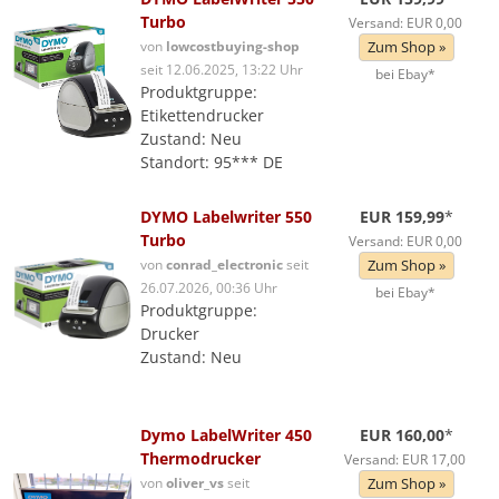
Turbo
Versand: EUR 0,00
von
lowcostbuying-shop
Zum Shop »
seit 12.06.2025, 13:22 Uhr
bei Ebay*
Produktgruppe:
Etikettendrucker
Zustand: Neu
Standort: 95*** DE
DYMO Labelwriter 550
EUR 159,99
*
Turbo
Versand: EUR 0,00
von
conrad_electronic
seit
Zum Shop »
26.07.2026, 00:36 Uhr
bei Ebay*
Produktgruppe:
Drucker
Zustand: Neu
Dymo LabelWriter 450
EUR 160,00
*
Thermodrucker
Versand: EUR 17,00
von
oliver_vs
seit
Zum Shop »