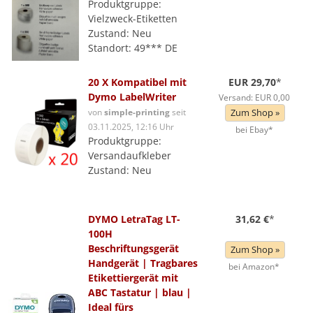
Produktgruppe:
Vielzweck-Etiketten
Zustand: Neu
Standort: 49*** DE
20 X Kompatibel mit
EUR 29,70
*
Dymo LabelWriter
Versand: EUR 0,00
von
simple-printing
seit
Zum Shop »
03.11.2025, 12:16 Uhr
bei Ebay*
Produktgruppe:
Versandaufkleber
Zustand: Neu
DYMO LetraTag LT-
31,62 €
*
100H
Beschriftungsgerät
Zum Shop »
Handgerät | Tragbares
bei Amazon*
Etikettiergerät mit
ABC Tastatur | blau |
Ideal fürs