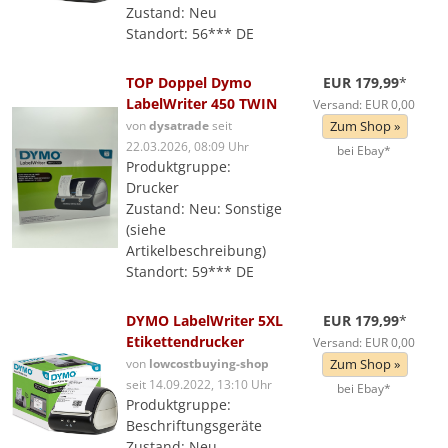
Zustand: Neu
Standort: 56*** DE
TOP Doppel Dymo
EUR 179,99
*
LabelWriter 450 TWIN
Versand: EUR 0,00
von
dysatrade
seit
Zum Shop »
22.03.2026, 08:09 Uhr
bei Ebay*
Produktgruppe:
Drucker
Zustand: Neu: Sonstige
(siehe
Artikelbeschreibung)
Standort: 59*** DE
DYMO LabelWriter 5XL
EUR 179,99
*
Etikettendrucker
Versand: EUR 0,00
von
lowcostbuying-shop
Zum Shop »
seit 14.09.2022, 13:10 Uhr
bei Ebay*
Produktgruppe:
Beschriftungsgeräte
Zustand: Neu