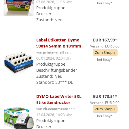
07.08.2026, 11:16 Uhr
bei Ebay*
Produktgruppe:
Drucker
Zustand: Neu
Label Etiketten Dymo
EUR 167,99
*
99014 54mm x 101mm
Versand: EUR 0,00
von
printer-mall
seit
Zum Shop »
06.01.2024, 02:04 Uhr
bei Ebay*
Produktgruppe:
Beschriftungsbänder
Zustand: Neu
Standort: 53*** DE
DYMO LabelWriter 5XL
EUR 173,51
*
Etikettendrucker
Versand: EUR 0,00
von
vk-ecommerce
seit
Zum Shop »
12.04.2026, 14:23 Uhr
bei Ebay*
Produktgruppe:
Drucker