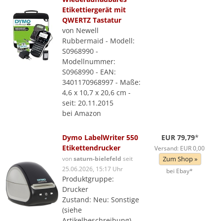
Etikettiergerät mit
QWERTZ Tastatur
von Newell
Rubbermaid - Modell:
S0968990 -
Modellnummer:
S0968990 - EAN:
3401170968997 - Maße:
4,6 x 10,7 x 20,6 cm -
seit: 20.11.2015
bei Amazon
Dymo LabelWriter 550
EUR 79,79
*
Etikettendrucker
Versand: EUR 0,00
von
saturn-bielefeld
seit
Zum Shop »
25.06.2026, 15:17 Uhr
bei Ebay*
Produktgruppe:
Drucker
Zustand: Neu: Sonstige
(siehe
Artikelbeschreibung)