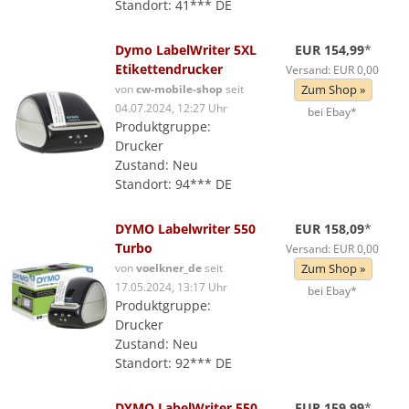
Standort: 41*** DE
Dymo LabelWriter 5XL
EUR 154,99
*
Etikettendrucker
Versand: EUR 0,00
von
cw-mobile-shop
seit
Zum Shop »
04.07.2024, 12:27 Uhr
bei Ebay*
Produktgruppe:
Drucker
Zustand: Neu
Standort: 94*** DE
DYMO Labelwriter 550
EUR 158,09
*
Turbo
Versand: EUR 0,00
von
voelkner_de
seit
Zum Shop »
17.05.2024, 13:17 Uhr
bei Ebay*
Produktgruppe:
Drucker
Zustand: Neu
Standort: 92*** DE
DYMO LabelWriter 550
EUR 159,99
*