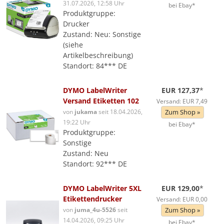
31.07.2026, 12:58 Uhr
bei Ebay*
Produktgruppe:
Drucker
Zustand: Neu: Sonstige
(siehe
Artikelbeschreibung)
Standort: 84*** DE
DYMO LabelWriter
EUR 127,37
*
Versand Etiketten 102
Versand: EUR 7,49
von
jukama
seit 18.04.2026,
Zum Shop »
19:22 Uhr
bei Ebay*
Produktgruppe:
Sonstige
Zustand: Neu
Standort: 92*** DE
DYMO LabelWriter 5XL
EUR 129,00
*
Etikettendrucker
Versand: EUR 0,00
von
juma_4u-5526
seit
Zum Shop »
14.04.2026, 09:25 Uhr
bei Ebay*