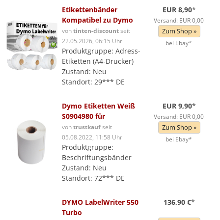
Etikettenbänder
EUR 8,90
*
Kompatibel zu Dymo
Versand: EUR 0,00
von
tinten-discount
seit
Zum Shop »
22.05.2026, 06:15 Uhr
bei Ebay*
Produktgruppe: Adress-
Etiketten (A4-Drucker)
Zustand: Neu
Standort: 29*** DE
Dymo Etiketten Weiß
EUR 9,90
*
S0904980 für
Versand: EUR 0,00
von
trustkauf
seit
Zum Shop »
05.08.2022, 11:58 Uhr
bei Ebay*
Produktgruppe:
Beschriftungsbänder
Zustand: Neu
Standort: 72*** DE
DYMO LabelWriter 550
136,90 €
*
Turbo