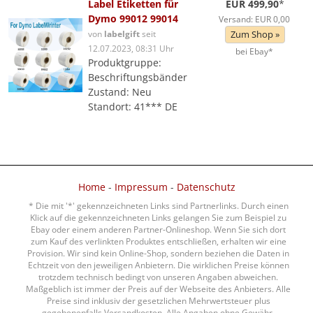
Label Etiketten für
EUR 499,90
*
Dymo 99012 99014
Versand: EUR 0,00
von
labelgift
seit
Zum Shop »
12.07.2023, 08:31 Uhr
bei Ebay*
Produktgruppe:
Beschriftungsbänder
Zustand: Neu
Standort: 41*** DE
Home
-
Impressum
-
Datenschutz
* Die mit '*' gekennzeichneten Links sind Partnerlinks. Durch einen
Klick auf die gekennzeichneten Links gelangen Sie zum Beispiel zu
Ebay oder einem anderen Partner-Onlineshop. Wenn Sie sich dort
zum Kauf des verlinkten Produktes entschließen, erhalten wir eine
Provision. Wir sind kein Online-Shop, sondern beziehen die Daten in
Echtzeit von den jeweiligen Anbietern. Die wirklichen Preise können
trotzdem technisch bedingt von unseren Angaben abweichen.
Maßgeblich ist immer der Preis auf der Webseite des Anbieters. Alle
Preise sind inklusiv der gesetzlichen Mehrwertsteuer plus
gegebenenfalls Versandkosten. Alle Angaben ohne Gewähr.