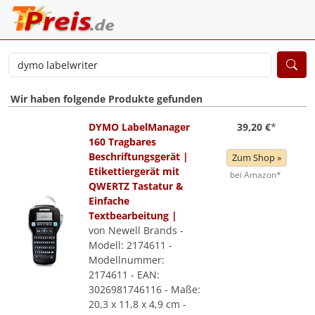
Wir haben folgende Produkte gefunden
DYMO LabelManager
39,20 €
*
160 Tragbares
Beschriftungsgerät |
Zum Shop »
Etikettiergerät mit
bei Amazon*
QWERTZ Tastatur &
Einfache
Textbearbeitung |
von Newell Brands -
Modell: 2174611 -
Modellnummer:
2174611 - EAN:
3026981746116 - Maße:
20,3 x 11,8 x 4,9 cm -