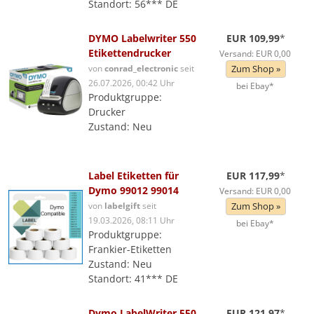
Standort: 56*** DE
DYMO Labelwriter 550
EUR 109,99
*
Etikettendrucker
Versand: EUR 0,00
von
conrad_electronic
seit
Zum Shop »
26.07.2026, 00:42 Uhr
bei Ebay*
Produktgruppe:
Drucker
Zustand: Neu
Label Etiketten für
EUR 117,99
*
Dymo 99012 99014
Versand: EUR 0,00
von
labelgift
seit
Zum Shop »
19.03.2026, 08:11 Uhr
bei Ebay*
Produktgruppe:
Frankier-Etiketten
Zustand: Neu
Standort: 41*** DE
Dymo LabelWriter 550
EUR 121,97
*