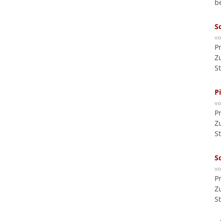
b
S
v
P
Z
S
P
v
P
Z
S
S
v
P
Z
S