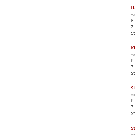
H
v
P
Z
S
K
v
P
Z
S
S
v
P
Z
S
S
v