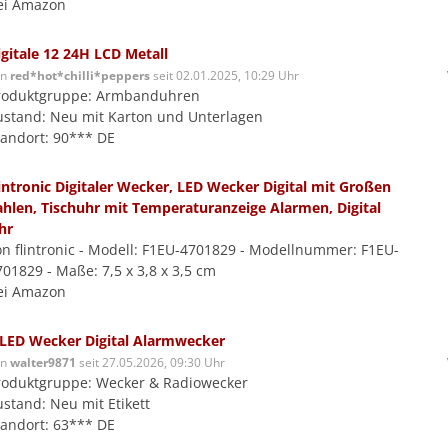
ei Amazon
igitale 12 24H LCD Metall
on
red*hot*chilli*peppers
seit 02.01.2025, 10:29 Uhr
roduktgruppe: Armbanduhren
ustand: Neu mit Karton und Unterlagen
tandort: 90*** DE
lintronic Digitaler Wecker, LED Wecker Digital mit Großen
ahlen, Tischuhr mit Temperaturanzeige Alarmen, Digital
hr
on flintronic - Modell: F1EU-4701829 - Modellnummer: F1EU-
701829 - Maße: 7,5 x 3,8 x 3,5 cm
ei Amazon
 LED Wecker Digital Alarmwecker
on
walter9871
seit 27.05.2026, 09:30 Uhr
roduktgruppe: Wecker & Radiowecker
ustand: Neu mit Etikett
tandort: 63*** DE