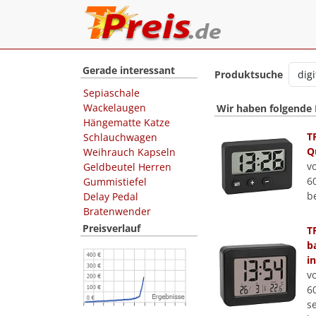
Gerade interessant
Produktsuche
Sepiaschale
Wackelaugen
Wir haben folgende
Hängematte Katze
T
Schlauchwagen
Q
Weihrauch Kapseln
v
Geldbeutel Herren
6
Gummistiefel
b
Delay Pedal
Bratenwender
Preisverlauf
T
b
i
v
6
se