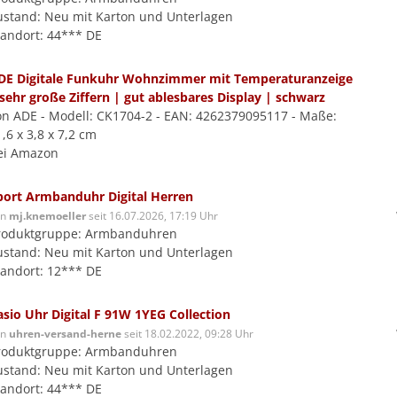
ustand: Neu mit Karton und Unterlagen
tandort: 44*** DE
DE Digitale Funkuhr Wohnzimmer mit Temperaturanzeige
 sehr große Ziffern | gut ablesbares Display | schwarz
on ADE - Modell: CK1704-2 - EAN: 4262379095117 - Maße:
,6 x 3,8 x 7,2 cm
ei Amazon
port Armbanduhr Digital Herren
on
mj.knemoeller
seit 16.07.2026, 17:19 Uhr
roduktgruppe: Armbanduhren
ustand: Neu mit Karton und Unterlagen
tandort: 12*** DE
asio Uhr Digital F 91W 1YEG Collection
on
uhren-versand-herne
seit 18.02.2022, 09:28 Uhr
roduktgruppe: Armbanduhren
ustand: Neu mit Karton und Unterlagen
tandort: 44*** DE