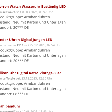
erren Watch Wasseruhr Beständig LED
on
seewi-74
seit 03.03.2026, 09:57 Uhr
roduktgruppe: Armbanduhren
ustand: Neu mit Karton und Unterlagen
tandort: 20*** DE
inder Uhren Digital Jungen LED
on
top.seller1111
seit 29.12.2025, 07:54 Uhr
roduktgruppe: Armbanduhren
ustand: Neu mit Karton und Unterlagen
tandort: 20*** DE
ilikon Uhr Digital Retro Vintage 80er
on
taffstyle
seit 23.12.2025, 12:25 Uhr
roduktgruppe: Armbanduhren
ustand: Neu mit Karton und Unterlagen
tandort: 08*** DE
tahlbanduhr
on
tusem67
seit 19.08.2025, 13:43 Uhr