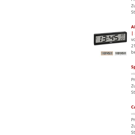
Z
S
A
|
v
21
b
S
v
P
Z
S
C
v
P
Z
S