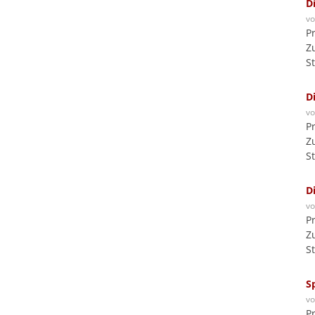
D
v
P
Z
S
D
v
P
Z
S
D
v
P
Z
S
S
v
P