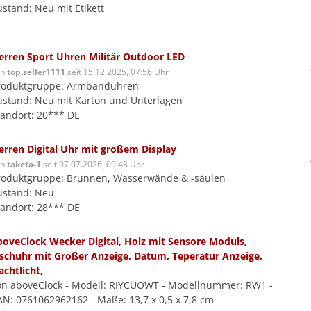
ustand: Neu mit Etikett
erren Sport Uhren Militär Outdoor LED
on
top.seller1111
seit 15.12.2025, 07:56 Uhr
roduktgruppe: Armbanduhren
ustand: Neu mit Karton und Unterlagen
tandort: 20*** DE
erren Digital Uhr mit großem Display
on
taketa-1
seit 07.07.2026, 09:43 Uhr
roduktgruppe: Brunnen, Wasserwände & -säulen
ustand: Neu
tandort: 28*** DE
boveClock Wecker Digital, Holz mit Sensore Moduls,
ischuhr mit Großer Anzeige, Datum, Teperatur Anzeige,
achtlicht,
on aboveClock - Modell: RIYCUOWT - Modellnummer: RW1 -
AN: 0761062962162 - Maße: 13,7 x 0,5 x 7,8 cm