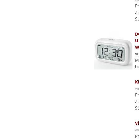
P
Z
S
D
U
W
v
Ma
b
K
v
P
Z
S
V
v
P