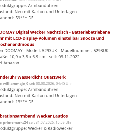
roduktgruppe: Armbanduhren
ustand: Neu mit Karton und Unterlagen
tandort: 59*** DE
OOMAY Digital Wecker Nachttisch - Batteriebetriebene
hr mit LCD-Display-Volumen einstellbar Snooze und
ochenendmodus
on DOOMAY - Modell: 5293UK - Modellnummer: 5293UK -
ße: 10,9 x 3,8 x 6,9 cm - seit: 03.11.2022
ei Amazon
inderuhr Wasserdicht Quarzwerk
on
williammaje_0
seit 08.08.2026, 04:45 Uhr
roduktgruppe: Armbanduhren
ustand: Neu mit Karton und Unterlagen
tandort: 13*** DE
ibrationsarmband Wecker Lautlos
on
primemarkt24
seit 31.07.2026, 15:59 Uhr
roduktgruppe: Wecker & Radiowecker