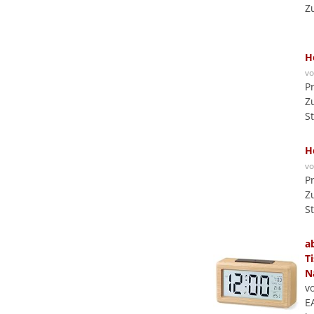
Z
H
v
P
Z
S
H
v
P
Z
S
a
T
N
v
E