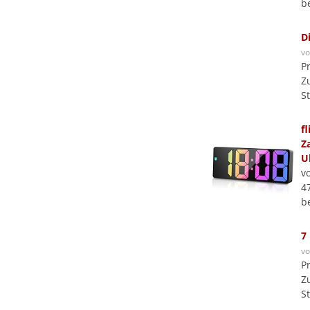
b
D
v
P
Z
S
f
Z
U
v
4
b
7
v
P
Z
S