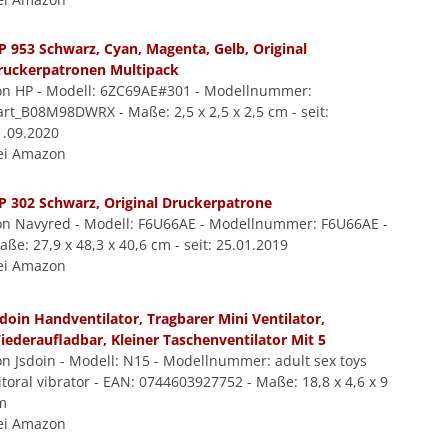
P 953 Schwarz, Cyan, Magenta, Gelb, Original
ruckerpatronen Multipack
on HP - Modell: 6ZC69AE#301 - Modellnummer:
art_B08M98DWRX - Maße: 2,5 x 2,5 x 2,5 cm - seit:
1.09.2020
ei Amazon
P 302 Schwarz, Original Druckerpatrone
on Navyred - Modell: F6U66AE - Modellnummer: F6U66AE -
ße: 27,9 x 48,3 x 40,6 cm - seit: 25.01.2019
ei Amazon
sdoin Handventilator, Tragbarer Mini Ventilator,
iederaufladbar, Kleiner Taschenventilator Mit 5
on Jsdoin - Modell: N15 - Modellnummer: adult sex toys
itoral vibrator - EAN: 0744603927752 - Maße: 18,8 x 4,6 x 9
m
ei Amazon