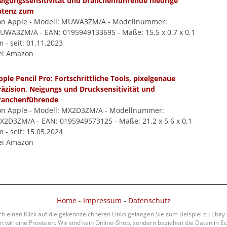
eigungssensitivität und branchenführende niedrige
atenz zum
on Apple - Modell: MUWA3ZM/A - Modellnummer:
UWA3ZM/A - EAN: 0195949133695 - Maße: 15,5 x 0,7 x 0,1
 - seit: 01.11.2023
ei Amazon
pple Pencil Pro: Fortschrittliche Tools, pixelgenaue
räzision, Neigungs und Drucksensitivität und
ranchenführende
on Apple - Modell: MX2D3ZM/A - Modellnummer:
X2D3ZM/A - EAN: 0195949573125 - Maße: 21,2 x 5,6 x 0,1
 - seit: 15.05.2024
ei Amazon
Home
-
Impressum
-
Datenschutz
rch einen Klick auf die gekennzeichneten Links gelangen Sie zum Beispiel zu Eba
 wir eine Provision. Wir sind kein Online-Shop, sondern beziehen die Daten in Ec