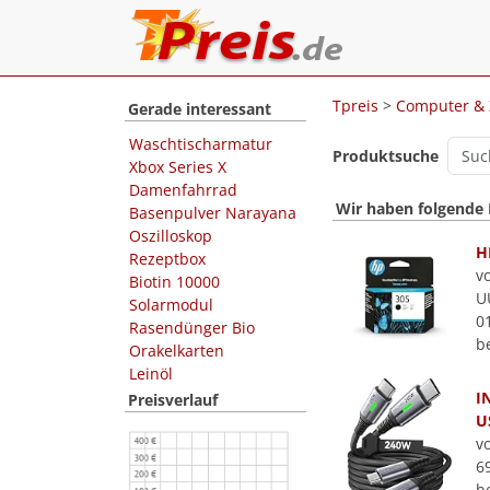
Tpreis
>
Computer &
Gerade interessant
Waschtischarmatur
Produktsuche
Xbox Series X
Damenfahrrad
Wir haben folgende
Basenpulver Narayana
Oszilloskop
H
Rezeptbox
v
Biotin 10000
U
Solarmodul
0
Rasendünger Bio
b
Orakelkarten
Leinöl
I
Preisverlauf
U
v
6
b