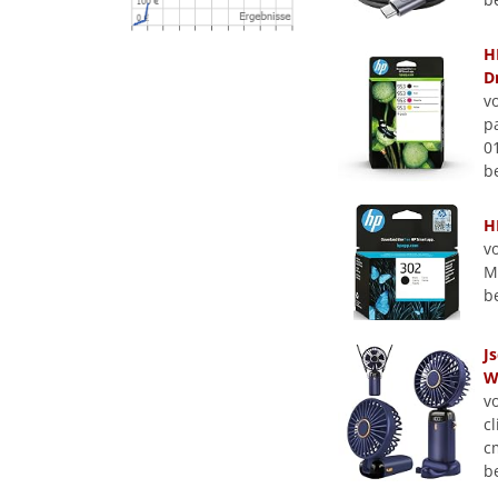
H
D
v
p
0
b
H
v
Ma
b
J
W
v
cl
c
b