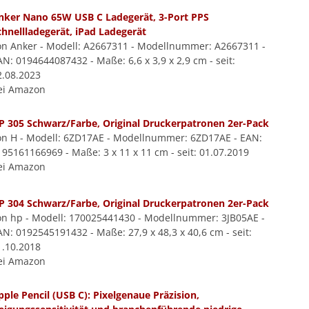
nker Nano 65W USB C Ladegerät, 3-Port PPS
chnellladegerät, iPad Ladegerät
on Anker - Modell: A2667311 - Modellnummer: A2667311 -
AN: 0194644087432 - Maße: 6,6 x 3,9 x 2,9 cm - seit:
2.08.2023
ei Amazon
P 305 Schwarz/Farbe, Original Druckerpatronen 2er-Pack
on H - Modell: 6ZD17AE - Modellnummer: 6ZD17AE - EAN:
195161166969 - Maße: 3 x 11 x 11 cm - seit: 01.07.2019
ei Amazon
P 304 Schwarz/Farbe, Original Druckerpatronen 2er-Pack
on hp - Modell: 170025441430 - Modellnummer: 3JB05AE -
AN: 0192545191432 - Maße: 27,9 x 48,3 x 40,6 cm - seit:
1.10.2018
ei Amazon
pple Pencil (USB C): Pixelgenaue Präzision,