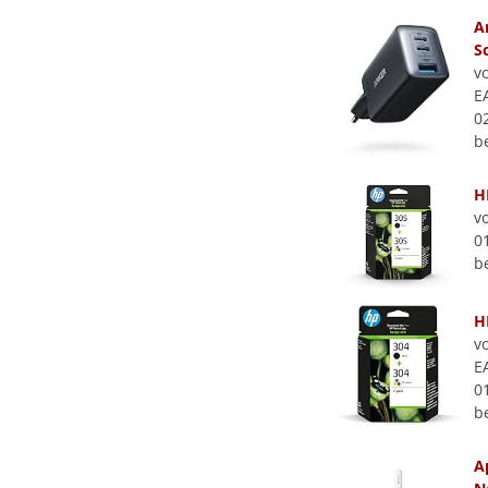
A
S
v
E
0
b
H
v
0
b
H
v
E
0
b
A