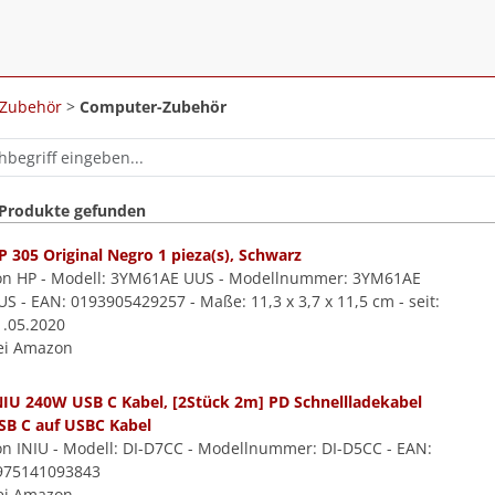
 Zubehör
>
Computer-Zubehör
 Produkte gefunden
P 305 Original Negro 1 pieza(s), Schwarz
on HP - Modell: 3YM61AE UUS - Modellnummer: 3YM61AE
US - EAN: 0193905429257 - Maße: 11,3 x 3,7 x 11,5 cm - seit:
1.05.2020
ei Amazon
NIU 240W USB C Kabel, [2Stück 2m] PD Schnellladekabel
SB C auf USBC Kabel
on INIU - Modell: DI-D7CC - Modellnummer: DI-D5CC - EAN:
975141093843
ei Amazon