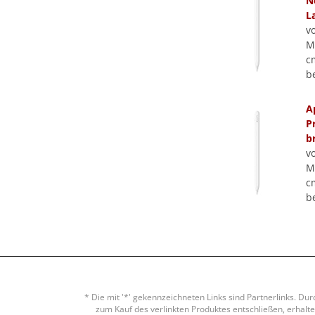
N
L
v
M
cm
b
A
P
b
v
M
cm
b
* Die mit '*' gekennzeichneten Links sind Partnerlinks. Du
zum Kauf des verlinkten Produktes entschließen, erhalten