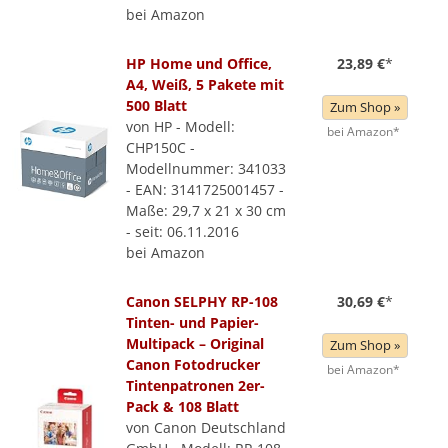
bei Amazon
HP Home und Office,
23,89 €
*
A4, Weiß, 5 Pakete mit
500 Blatt
Zum Shop »
von HP - Modell:
bei Amazon*
CHP150C -
Modellnummer: 341033
- EAN: 3141725001457 -
Maße: 29,7 x 21 x 30 cm
- seit: 06.11.2016
bei Amazon
Canon SELPHY RP-108
30,69 €
*
Tinten- und Papier-
Multipack – Original
Zum Shop »
Canon Fotodrucker
bei Amazon*
Tintenpatronen 2er-
Pack & 108 Blatt
von Canon Deutschland