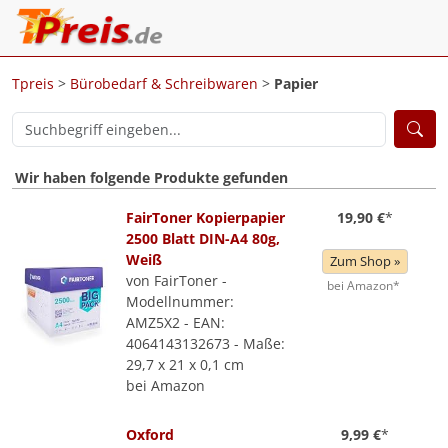
Tpreis
>
Bürobedarf & Schreibwaren
>
Papier
Wir haben folgende Produkte gefunden
FairToner Kopierpapier
19,90 €
*
2500 Blatt DIN-A4 80g,
Weiß
Zum Shop »
von FairToner -
bei Amazon*
Modellnummer:
AMZ5X2 - EAN:
4064143132673 - Maße:
29,7 x 21 x 0,1 cm
bei Amazon
Oxford
9,99 €
*