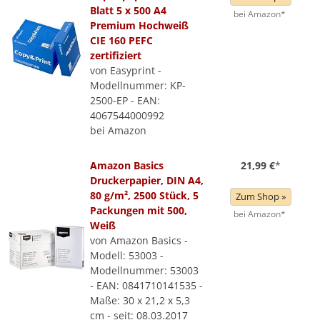
Blatt 5 x 500 A4
bei Amazon*
Premium Hochweiß
CIE 160 PEFC
zertifiziert
von Easyprint -
Modellnummer: KP-
2500-EP - EAN:
4067544000992
bei Amazon
Amazon Basics
21,99 €
*
Druckerpapier, DIN A4,
80 g/m², 2500 Stück, 5
Zum Shop »
Packungen mit 500,
bei Amazon*
Weiß
von Amazon Basics -
Modell: 53003 -
Modellnummer: 53003
- EAN: 0841710141535 -
Maße: 30 x 21,2 x 5,3
cm - seit: 08.03.2017