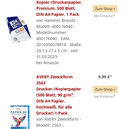
Kopier-/Druckerpapier,
Premium, 500 Blatt,
Zum Shop »
DIN A4 Papier, 1 Pack
bei Amazon*
von Hamelin Brands -
Modell: 400176040 -
Modellnummer:
400176040 - EAN:
5010356078818 - Maße:
29,7 x 21 x 5 cm - seit:
31.03.2023
bei Amazon
AVERY Zweckform
9,99 €
*
2563
Drucker-/Kopierpapier
Zum Shop »
(500 Blatt, 90 g/m²,
bei Amazon*
DIN A4 Papier,
hochweiß, für alle
Drucker) 1 Pack
von AVERY Zweckform -
Modell: 2563 -