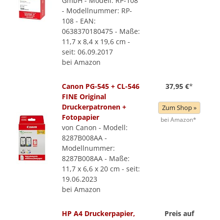
GmbH - Modell: RP-108
- Modellnummer: RP-
108 - EAN:
0638370180475 - Maße:
11,7 x 8,4 x 19,6 cm -
seit: 06.09.2017
bei Amazon
Canon PG-545 + CL-546
37,95 €
*
FINE Original
Druckerpatronen +
Zum Shop »
Fotopapier
bei Amazon*
von Canon - Modell:
8287B008AA -
Modellnummer:
8287B008AA - Maße:
11,7 x 6,6 x 20 cm - seit:
19.06.2023
bei Amazon
HP A4 Druckerpapier,
Preis auf