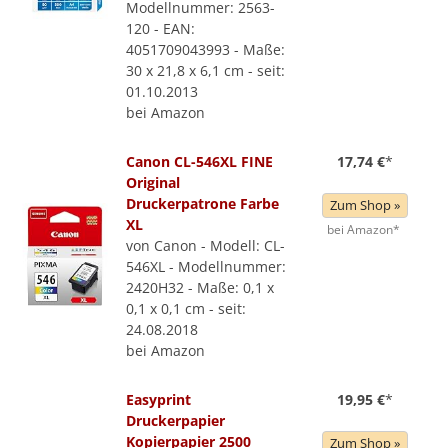
Modellnummer: 2563-
120 - EAN:
4051709043993 - Maße:
30 x 21,8 x 6,1 cm - seit:
01.10.2013
bei Amazon
Canon CL-546XL FINE
17,74 €
*
Original
Druckerpatrone Farbe
Zum Shop »
XL
bei Amazon*
von Canon - Modell: CL-
546XL - Modellnummer:
2420H32 - Maße: 0,1 x
0,1 x 0,1 cm - seit:
24.08.2018
bei Amazon
Easyprint
19,95 €
*
Druckerpapier
Kopierpapier 2500
Zum Shop »