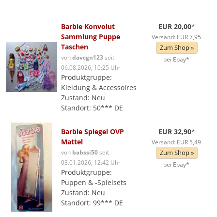
Barbie Konvolut
EUR 20,00
*
Sammlung Puppe
Versand: EUR 7,95
Taschen
Zum Shop »
von
davcgn123
seit
bei Ebay*
06.08.2026, 10:25 Uhr
Produktgruppe:
Kleidung & Accessoires
Zustand: Neu
Standort: 50*** DE
Barbie Spiegel OVP
EUR 32,90
*
Mattel
Versand: EUR 5,49
von
babssi50
seit
Zum Shop »
03.01.2026, 12:42 Uhr
bei Ebay*
Produktgruppe:
Puppen & -Spielsets
Zustand: Neu
Standort: 99*** DE