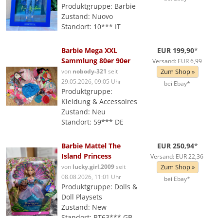
Produktgruppe: Barbie
Zustand: Nuovo
Standort: 10*** IT
Barbie Mega XXL
EUR 199,90
*
Sammlung 80er 90er
Versand: EUR 6,99
von
nobody-321
seit
Zum Shop »
29.05.2026, 09:05 Uhr
bei Ebay*
Produktgruppe:
Kleidung & Accessoires
Zustand: Neu
Standort: 59*** DE
Barbie Mattel The
EUR 250,94
*
Island Princess
Versand: EUR 22,36
von
lucky.girl.2009
seit
Zum Shop »
08.08.2026, 11:01 Uhr
bei Ebay*
Produktgruppe: Dolls &
Doll Playsets
Zustand: New
Standort: BT63*** GB