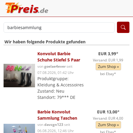
Wir haben folgende Produkte gefunden
Konvolut Barbie
EUR 3,99
*
Schuhe Stiefel 5 Paar
Versand: EUR 1,99
von
goelae4ever
seit
Zum Shop »
07.08.2026, 01:42 Uhr
bei Ebay*
Produktgruppe:
Kleidung & Accessoires
Zustand: Neu
Standort: 79*** DE
Barbie Konvolut
EUR 13,00
*
Sammlung Taschen
Versand: EUR 4,00
von
davcgn123
seit
Zum Shop »
06.08.2026, 12:46 Uhr
bei Ebay*