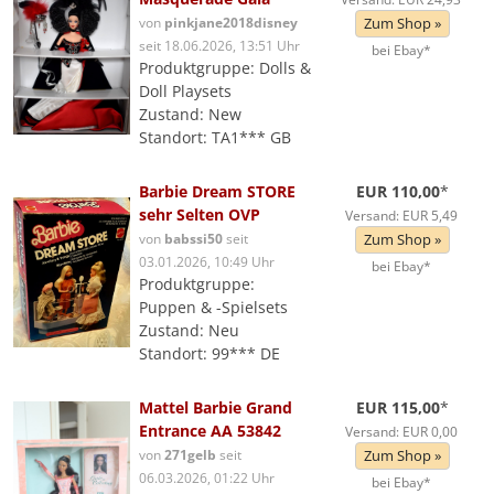
von
pinkjane2018disney
Zum Shop »
seit 18.06.2026, 13:51 Uhr
bei Ebay*
Produktgruppe: Dolls &
Doll Playsets
Zustand: New
Standort: TA1*** GB
Barbie Dream STORE
EUR 110,00
*
sehr Selten OVP
Versand: EUR 5,49
von
babssi50
seit
Zum Shop »
03.01.2026, 10:49 Uhr
bei Ebay*
Produktgruppe:
Puppen & -Spielsets
Zustand: Neu
Standort: 99*** DE
Mattel Barbie Grand
EUR 115,00
*
Entrance AA 53842
Versand: EUR 0,00
von
271gelb
seit
Zum Shop »
06.03.2026, 01:22 Uhr
bei Ebay*