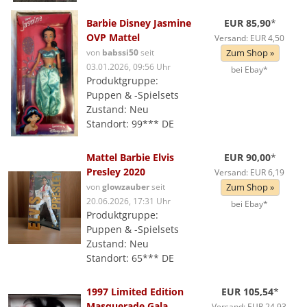
Barbie Disney Jasmine
EUR 85,90
*
OVP Mattel
Versand: EUR 4,50
von
babssi50
seit
Zum Shop »
03.01.2026, 09:56 Uhr
bei Ebay*
Produktgruppe:
Puppen & -Spielsets
Zustand: Neu
Standort: 99*** DE
Mattel Barbie Elvis
EUR 90,00
*
Presley 2020
Versand: EUR 6,19
von
glowzauber
seit
Zum Shop »
20.06.2026, 17:31 Uhr
bei Ebay*
Produktgruppe:
Puppen & -Spielsets
Zustand: Neu
Standort: 65*** DE
1997 Limited Edition
EUR 105,54
*
Masquerade Gala
Versand: EUR 24,93