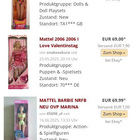
Produktgruppe: Dolls &
Doll Playsets
Zustand: New
Standort: TA1*** GB
Mattel 2006 2006 I
EUR 69,00
*
Love Valentinstag
Versand: EUR 7,90
von
snakesakura
seit
Zum Shop »
25.05.2025, 20:16 Uhr
bei Ebay*
Produktgruppe:
Puppen & -Spielsets
Zustand: Neu
Standort: 70*** DE
MATTEL BARBIE NRFB
EUR 69,99
*
NEU OVP MARINA
Versand: EUR 7,00
von
45698_sf
seit
Zum Shop »
16.06.2025, 13:33 Uhr
bei Ebay*
Produktgruppe: Action-
& Spielfiguren
Zustand: Neu