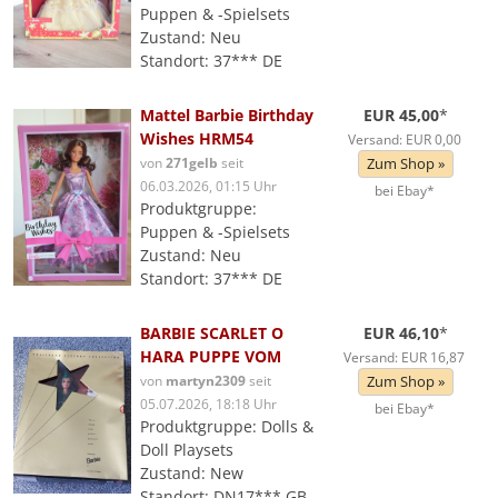
Puppen & -Spielsets
Zustand: Neu
Standort: 37*** DE
Mattel Barbie Birthday
EUR 45,00
*
Wishes HRM54
Versand: EUR 0,00
von
271gelb
seit
Zum Shop »
06.03.2026, 01:15 Uhr
bei Ebay*
Produktgruppe:
Puppen & -Spielsets
Zustand: Neu
Standort: 37*** DE
BARBIE SCARLET O
EUR 46,10
*
HARA PUPPE VOM
Versand: EUR 16,87
von
martyn2309
seit
Zum Shop »
05.07.2026, 18:18 Uhr
bei Ebay*
Produktgruppe: Dolls &
Doll Playsets
Zustand: New
Standort: DN17*** GB