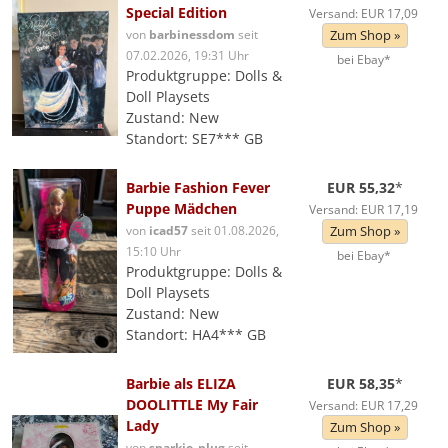
Special Edition
Versand: EUR 17,09
von
barbinessdom
seit
Zum Shop »
07.02.2026, 19:31 Uhr
bei Ebay*
Produktgruppe: Dolls &
Doll Playsets
Zustand: New
Standort: SE7*** GB
Barbie Fashion Fever
EUR 55,32
*
Puppe Mädchen
Versand: EUR 17,19
von
icad57
seit 01.08.2026,
Zum Shop »
15:10 Uhr
bei Ebay*
Produktgruppe: Dolls &
Doll Playsets
Zustand: New
Standort: HA4*** GB
Barbie als ELIZA
EUR 58,35
*
DOOLITTLE My Fair
Versand: EUR 17,29
Lady
Zum Shop »
von
sparkie_plug
seit