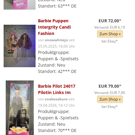
Standort: 63*** DE
Barbie Puppen
EUR 72,00
*
Intergrity Candi
Versand: EUR 6,19
Fashion
Zum Shop »
von
snowwhitejo
seit
bei Ebay*
25.05.2025, 16:06 Uhr
Produktgruppe:
Puppen & -Spielsets
Zustand: Neu
Standort: 42*** DE
Barbie Pilot 24017
EUR 79,00
*
Pilotin Links Im
Versand: EUR 7,90
von
snakesakura
seit
Zum Shop »
19.04.2026, 16:12 Uhr
bei Ebay*
Produktgruppe:
Puppen & -Spielsets
Zustand: Neu
Standort: 70*** DE