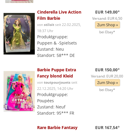
Cinderella Live Action
EUR 149,00
*
Film Barbie
Versand: EUR 6,50
von
stiloit
seit 22.02.2025,
Zum Shop »
18:37 Uhr
bei Ebay*
Produktgruppe:
Puppen & -Spielsets
Zustand: Neu
Standort: 58*** DE
Barbie Puppe Extra
EUR 150,00
*
Fancy blond Kleid
Versand: EUR 20,00
von
toutpourjouets
seit
Zum Shop »
22.12.2025, 14:20 Uhr
bei Ebay*
Produktgruppe:
Poupées
Zustand: Neuf
Standort: 95*** FR
Rare Barbie Fantasy
EUR 167,54
*