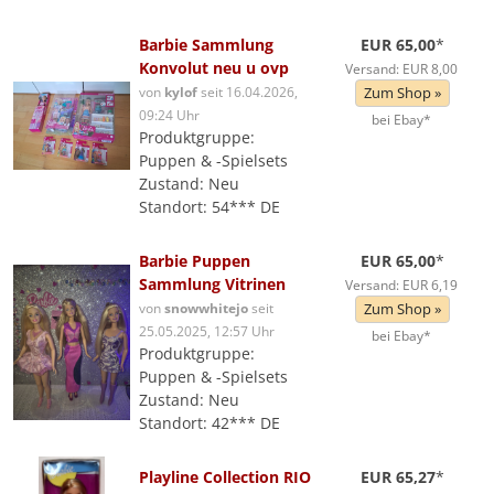
Barbie Sammlung
EUR 65,00
*
Konvolut neu u ovp
Versand: EUR 8,00
von
kylof
seit 16.04.2026,
Zum Shop »
09:24 Uhr
bei Ebay*
Produktgruppe:
Puppen & -Spielsets
Zustand: Neu
Standort: 54*** DE
Barbie Puppen
EUR 65,00
*
Sammlung Vitrinen
Versand: EUR 6,19
von
snowwhitejo
seit
Zum Shop »
25.05.2025, 12:57 Uhr
bei Ebay*
Produktgruppe:
Puppen & -Spielsets
Zustand: Neu
Standort: 42*** DE
Playline Collection RIO
EUR 65,27
*