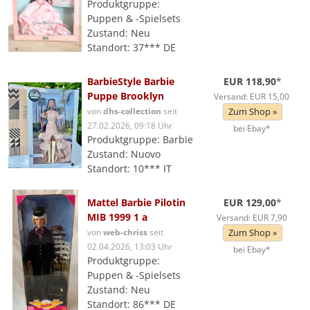
Produktgruppe:
Puppen & -Spielsets
Zustand: Neu
Standort: 37*** DE
BarbieStyle Barbie
EUR 118,90
*
Puppe Brooklyn
Versand: EUR 15,00
von
dhs-collection
seit
Zum Shop »
27.02.2026, 09:18 Uhr
bei Ebay*
Produktgruppe: Barbie
Zustand: Nuovo
Standort: 10*** IT
Mattel Barbie Pilotin
EUR 129,00
*
MIB 1999 1 a
Versand: EUR 7,90
von
web-chriss
seit
Zum Shop »
02.04.2026, 13:03 Uhr
bei Ebay*
Produktgruppe:
Puppen & -Spielsets
Zustand: Neu
Standort: 86*** DE