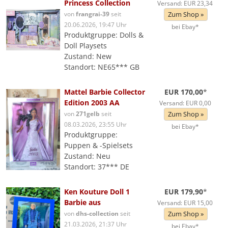
Princess Collection
Versand: EUR 23,34
von
frangrai-39
seit
Zum Shop »
20.06.2026, 19:47 Uhr
bei Ebay*
Produktgruppe: Dolls &
Doll Playsets
Zustand: New
Standort: NE65*** GB
Mattel Barbie Collector
EUR 170,00
*
Edition 2003 AA
Versand: EUR 0,00
von
271gelb
seit
Zum Shop »
08.03.2026, 23:55 Uhr
bei Ebay*
Produktgruppe:
Puppen & -Spielsets
Zustand: Neu
Standort: 37*** DE
Ken Kouture Doll 1
EUR 179,90
*
Barbie aus
Versand: EUR 15,00
von
dhs-collection
seit
Zum Shop »
21.03.2026, 21:37 Uhr
bei Ebay*