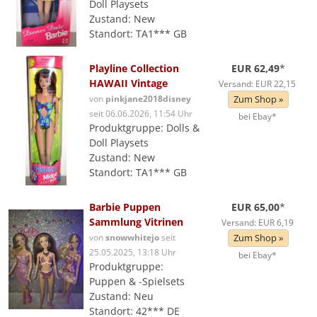
Doll Playsets
Zustand: New
Standort: TA1*** GB
Playline Collection
EUR 62,49
*
HAWAII Vintage
Versand: EUR 22,15
von
pinkjane2018disney
Zum Shop »
seit 06.06.2026, 11:54 Uhr
bei Ebay*
Produktgruppe: Dolls &
Doll Playsets
Zustand: New
Standort: TA1*** GB
Barbie Puppen
EUR 65,00
*
Sammlung Vitrinen
Versand: EUR 6,19
von
snowwhitejo
seit
Zum Shop »
25.05.2025, 13:18 Uhr
bei Ebay*
Produktgruppe:
Puppen & -Spielsets
Zustand: Neu
Standort: 42*** DE