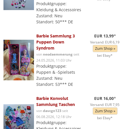
Produktgruppe:
Kleidung & Accessoires
Zustand: Neu
Standort: 50*** DE
Barbie Sammlung 3
EUR 13,99
*
Puppen Down
Versand: EUR 6,19
Syndrom
Zum Shop »
von
neodaemmerung
seit
bei Ebay*
24.05.2026, 11:03 Uhr
Produktgruppe:
Puppen & -Spielsets
Zustand: Neu
Standort: 53*** DE
Barbie Konvolut
EUR 16,00
*
Sammlung Taschen
Versand: EUR 7,95
von
davcgn123
seit
Zum Shop »
06.08.2026, 12:18 Uhr
bei Ebay*
Produktgruppe:
Kleidung & Accessoires