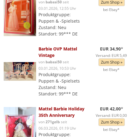
von
babssi50
seit
Zum Shop »
03.01.2026, 12:55 Uhr
bei Ebay*
Produktgruppe:
Puppen & -Spielsets
Zustand: Neu
Standort: 99*** DE
Barbie OVP Mattel
EUR 34,90
*
Vintage
Versand: EUR 5,49
von
babssi50
seit
Zum Shop »
03.01.2026, 10:53 Uhr
bei Ebay*
Produktgruppe:
Puppen & -Spielsets
Zustand: Neu
Standort: 99*** DE
Mattel Barbie Holiday
EUR 42,00
*
35th Anniversary
Versand: EUR 0,00
von
271gelb
seit
Zum Shop »
06.03.2026, 01:19 Uhr
bei Ebay*
Produktgruppe: