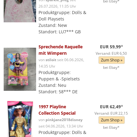
bei Ebay*
26.07.2026, 11:35 Uhr
Produktgruppe: Dolls &
Doll Playsets
Zustand: New
Standort: LU7*** GB
Sprechende Raquelle
EUR 59,99
*
mit Wimpern
Versand: EUR 6,50
von
stiloit
seit 06.06.2026,
Zum Shop »
14:35 Uhr
bei Ebay*
Produktgruppe:
Puppen & -Spielsets
Zustand: Neu
Standort: 58*** DE
1997 Playline
EUR 62,49
*
Collection Special
Versand: EUR 22,15
von
pinkjane2018disney
Zum Shop »
seit 04.06.2026, 13:34 Uhr
bei Ebay*
Produktgruppe: Dolls &