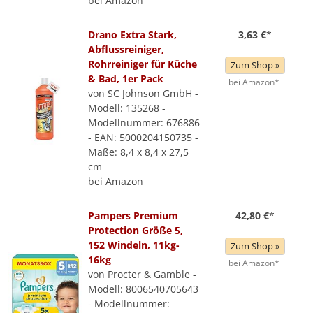
bei Amazon
Drano Extra Stark,
3,63 €
*
Abflussreiniger,
Rohrreiniger für Küche
Zum Shop »
& Bad, 1er Pack
bei Amazon*
von SC Johnson GmbH -
Modell: 135268 -
Modellnummer: 676886
- EAN: 5000204150735 -
Maße: 8,4 x 8,4 x 27,5
cm
bei Amazon
Pampers Premium
42,80 €
*
Protection Größe 5,
152 Windeln, 11kg-
Zum Shop »
16kg
bei Amazon*
von Procter & Gamble -
Modell: 8006540705643
- Modellnummer: