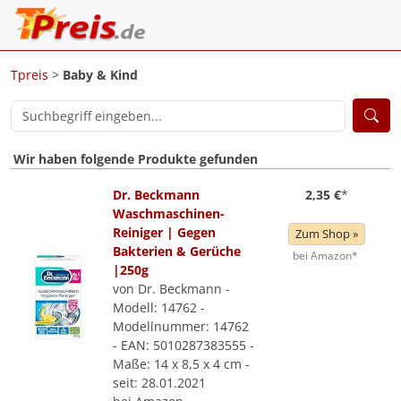
Tpreis
>
Baby & Kind
Wir haben folgende Produkte gefunden
Dr. Beckmann
2,35 €
*
Waschmaschinen-
Reiniger | Gegen
Zum Shop »
Bakterien & Gerüche
bei Amazon*
|250g
von Dr. Beckmann -
Modell: 14762 -
Modellnummer: 14762
- EAN: 5010287383555 -
Maße: 14 x 8,5 x 4 cm -
seit: 28.01.2021