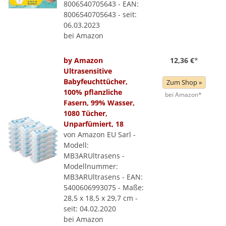
8006540705643 - EAN:
8006540705643 - seit:
06.03.2023
bei Amazon
by Amazon
12,36 €
*
Ultrasensitive
Babyfeuchttücher,
Zum Shop »
100% pflanzliche
bei Amazon*
Fasern, 99% Wasser,
1080 Tücher,
Unparfümiert, 18
von Amazon EU Sarl -
Modell:
MB3ARUltrasens -
Modellnummer:
MB3ARUltrasens - EAN:
5400606993075 - Maße:
28,5 x 18,5 x 29,7 cm -
seit: 04.02.2020
bei Amazon