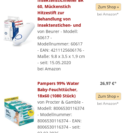
Insektenstichheiler BR
60, Mückenstich
Zum Shop »
Hitzestift zur
bei Amazon*
Behandlung von
Insektenstichen- und
von Beurer - Modell:
60617 -
Modellnummer: 60617
- EAN: 4211125606176 -
Maße: 9,8 x 3,5 x 1,9 cm
- seit: 15.05.2020
bei Amazon
Pampers 99% Water
26,97 €
*
Baby-Feuchttücher,
18x60 (1080 Stück)
Zum Shop »
von Procter & Gamble -
bei Amazon*
Modell: 8006530116374
- Modellnummer:
8006530116374 - EAN:
8006530116374 - seit: