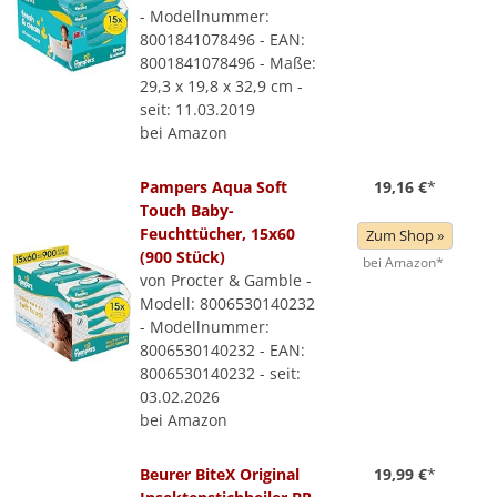
- Modellnummer:
8001841078496 - EAN:
8001841078496 - Maße:
29,3 x 19,8 x 32,9 cm -
seit: 11.03.2019
bei Amazon
Pampers Aqua Soft
19,16 €
*
Touch Baby-
Feuchttücher, 15x60
Zum Shop »
(900 Stück)
bei Amazon*
von Procter & Gamble -
Modell: 8006530140232
- Modellnummer:
8006530140232 - EAN:
8006530140232 - seit:
03.02.2026
bei Amazon
Beurer BiteX Original
19,99 €
*