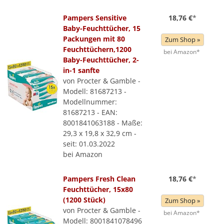
Pampers Sensitive
18,76 €
*
Baby-Feuchttücher, 15
Packungen mit 80
Zum Shop »
Feuchttüchern,1200
bei Amazon*
Baby-Feuchttücher, 2-
in-1 sanfte
von Procter & Gamble -
Modell: 81687213 -
Modellnummer:
81687213 - EAN:
8001841063188 - Maße:
29,3 x 19,8 x 32,9 cm -
seit: 01.03.2022
bei Amazon
Pampers Fresh Clean
18,76 €
*
Feuchttücher, 15x80
(1200 Stück)
Zum Shop »
von Procter & Gamble -
bei Amazon*
Modell: 8001841078496