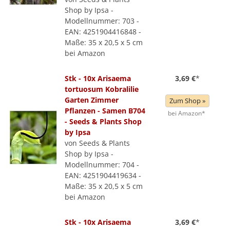
Shop by Ipsa -
Modellnummer: 703 -
EAN: 4251904416848 -
Maße: 35 x 20,5 x 5 cm
bei Amazon
Stk - 10x Arisaema
3,69 €
*
tortuosum Kobralilie
Garten Zimmer
Zum Shop »
Pflanzen - Samen B704
bei Amazon*
- Seeds & Plants Shop
by Ipsa
von Seeds & Plants
Shop by Ipsa -
Modellnummer: 704 -
EAN: 4251904419634 -
Maße: 35 x 20,5 x 5 cm
bei Amazon
Stk - 10x Arisaema
3,69 €
*