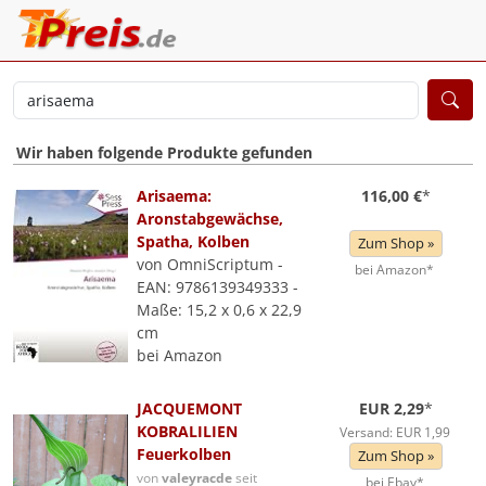
Wir haben folgende Produkte gefunden
Arisaema:
116,00 €
*
Aronstabgewächse,
Spatha, Kolben
Zum Shop »
von OmniScriptum -
bei Amazon*
EAN: 9786139349333 -
Maße: 15,2 x 0,6 x 22,9
cm
bei Amazon
JACQUEMONT
EUR 2,29
*
KOBRALILIEN
Versand: EUR 1,99
Feuerkolben
Zum Shop »
von
valeyracde
seit
bei Ebay*