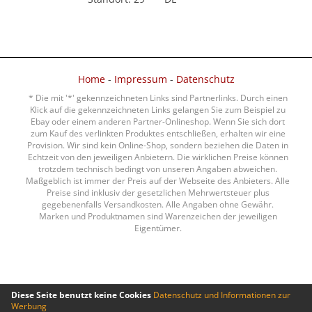
Home
-
Impressum
-
Datenschutz
* Die mit '*' gekennzeichneten Links sind Partnerlinks. Durch einen
Klick auf die gekennzeichneten Links gelangen Sie zum Beispiel zu
Ebay oder einem anderen Partner-Onlineshop. Wenn Sie sich dort
zum Kauf des verlinkten Produktes entschließen, erhalten wir eine
Provision. Wir sind kein Online-Shop, sondern beziehen die Daten in
Echtzeit von den jeweiligen Anbietern. Die wirklichen Preise können
trotzdem technisch bedingt von unseren Angaben abweichen.
Maßgeblich ist immer der Preis auf der Webseite des Anbieters. Alle
Preise sind inklusiv der gesetzlichen Mehrwertsteuer plus
gegebenenfalls Versandkosten. Alle Angaben ohne Gewähr.
Marken und Produktnamen sind Warenzeichen der jeweiligen
Eigentümer.
Diese Seite benutzt keine Cookies
Datenschutz und Informationen zur
Werbung