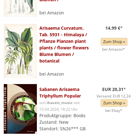
bei Amazon
Arisaema Curvatum.
14,99 €
*
Tab. 5931 - Himalaya /
Pflanze Planzen plant
Zum Shop »
plants / flower flowers
bei Amazon*
Blume Blumen /
botanical
bei Amazon
Sabanen Arisaema
EUR 20,31
*
Triphyllum Popular
Versand: EUR 12,24
von
ihaveit_music
seit
Zum Shop »
15.04.2024, 18:22 Uhr
bei Ebay*
Produktgruppe: Books
Zustand: New
Standort: SN26*** GB