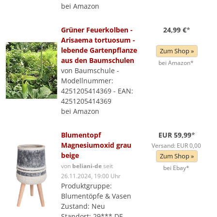
bei Amazon
Grüner Feuerkolben -
24,99 €
*
Arisaema tortuosum -
lebende Gartenpflanze
Zum Shop »
aus den Baumschulen
bei Amazon*
von Baumschule -
Modellnummer:
4251205414369 - EAN:
4251205414369
bei Amazon
Blumentopf
EUR 59,99
*
Magnesiumoxid grau
Versand: EUR 0,00
beige
Zum Shop »
von
beliani-de
seit
bei Ebay*
26.11.2024, 19:00 Uhr
Produktgruppe:
Blumentöpfe & Vasen
Zustand: Neu
Standort: 29*** DE