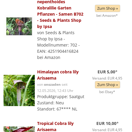
nepenthoides
Kobralilie Garten
Zum Shop »
Pflanzen - Samen B702
bei Amazon*
- Seeds & Plants Shop
by Ipsa
von Seeds & Plants
Shop by Ipsa -
Modellnummer: 702 -
EAN: 4251904416824
bei Amazon
Himalayan cobra lily
EUR 5,00
*
Arisaema
Versand: EUR 4,95
von
onszaden
seit
Zum Shop »
12.05.2026, 12:43 Uhr
bei Ebay*
Produktgruppe: Saatgut
Zustand: Neu
Standort: 67**** NL
Tropical Cobra lily
EUR 10,00
*
Arisaema
Versand: EUR 4,95