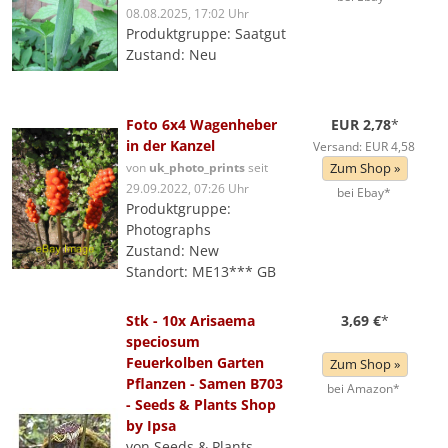
08.08.2025, 17:02 Uhr
Produktgruppe: Saatgut
Zustand: Neu
Foto 6x4 Wagenheber
EUR 2,78
*
in der Kanzel
Versand: EUR 4,58
von
uk_photo_prints
seit
Zum Shop »
29.09.2022, 07:26 Uhr
bei Ebay*
Produktgruppe:
Photographs
Zustand: New
Standort: ME13*** GB
Stk - 10x Arisaema
3,69 €
*
speciosum
Feuerkolben Garten
Zum Shop »
Pflanzen - Samen B703
bei Amazon*
- Seeds & Plants Shop
by Ipsa
von Seeds & Plants