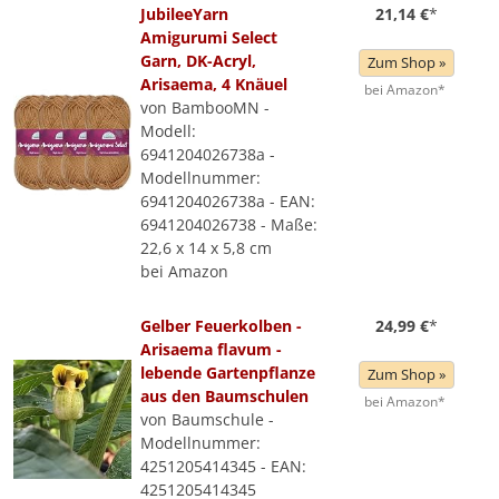
JubileeYarn
21,14 €
*
Amigurumi Select
Garn, DK-Acryl,
Zum Shop »
Arisaema, 4 Knäuel
bei Amazon*
von BambooMN -
Modell:
6941204026738a -
Modellnummer:
6941204026738a - EAN:
6941204026738 - Maße:
22,6 x 14 x 5,8 cm
bei Amazon
Gelber Feuerkolben -
24,99 €
*
Arisaema flavum -
lebende Gartenpflanze
Zum Shop »
aus den Baumschulen
bei Amazon*
von Baumschule -
Modellnummer:
4251205414345 - EAN:
4251205414345