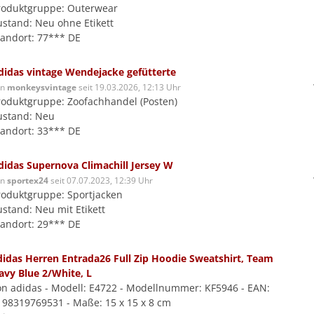
roduktgruppe: Outerwear
ustand: Neu ohne Etikett
tandort: 77*** DE
didas vintage Wendejacke gefütterte
on
monkeysvintage
seit 19.03.2026, 12:13 Uhr
roduktgruppe: Zoofachhandel (Posten)
ustand: Neu
tandort: 33*** DE
didas Supernova Climachill Jersey W
on
sportex24
seit 07.07.2023, 12:39 Uhr
roduktgruppe: Sportjacken
ustand: Neu mit Etikett
tandort: 29*** DE
didas Herren Entrada26 Full Zip Hoodie Sweatshirt, Team
avy Blue 2/White, L
on adidas - Modell: E4722 - Modellnummer: KF5946 - EAN:
198319769531 - Maße: 15 x 15 x 8 cm