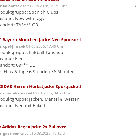
on
kalannzak
seit 12.06.2026, 10:59 Uhr
roduktgruppe: Spanish Clubs
ustand: New with tags
tandort: TA3*** GB
C Bayern München Jacke Neu Sponsor L
on
opel-jim
seit 04.08.2026, 17:49 Uhr
roduktgruppe: Fußball-Fanshop
ustand: Neu
tandort: 08*** DE
ei Ebay 6 Tage 6 Stunden 56 Minuten
DIDAS Herren Herbstjacke Sportjacke S
on
montebarus
seit 09.01.2026, 09:51 Uhr
roduktgruppe: Jacken, Mäntel & Westen
ustand: Neu mit Etikett
x Adidas Regenjacke 2x Pullover
on
gabribenke
seit 15.03.2025, 19:12 Uhr