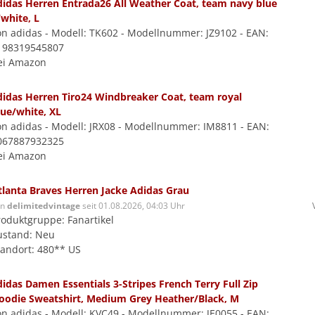
didas Herren Entrada26 All Weather Coat, team navy blue
/white, L
on adidas - Modell: TK602 - Modellnummer: JZ9102 - EAN:
198319545807
ei Amazon
didas Herren Tiro24 Windbreaker Coat, team royal
lue/white, XL
on adidas - Modell: JRX08 - Modellnummer: IM8811 - EAN:
067887932325
ei Amazon
tlanta Braves Herren Jacke Adidas Grau
on
delimitedvintage
seit 01.08.2026, 04:03 Uhr
roduktgruppe: Fanartikel
ustand: Neu
tandort: 480** US
didas Damen Essentials 3-Stripes French Terry Full Zip
oodie Sweatshirt, Medium Grey Heather/Black, M
on adidas - Modell: KVC49 - Modellnummer: JE0055 - EAN: