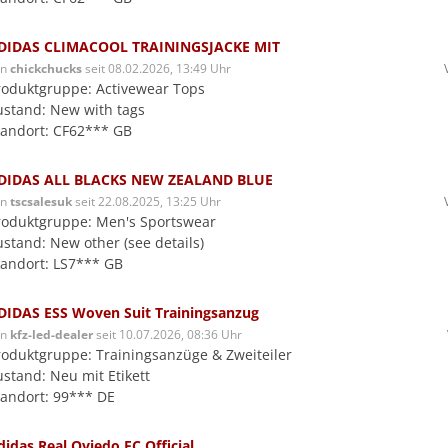
DIDAS CLIMACOOL TRAININGSJACKE MIT
on
chickchucks
seit 08.02.2026, 13:49 Uhr
roduktgruppe: Activewear Tops
ustand: New with tags
tandort: CF62*** GB
DIDAS ALL BLACKS NEW ZEALAND BLUE
on
tscsalesuk
seit 22.08.2025, 13:25 Uhr
roduktgruppe: Men's Sportswear
ustand: New other (see details)
tandort: LS7*** GB
DIDAS ESS Woven Suit Trainingsanzug
on
kfz-led-dealer
seit 10.07.2026, 08:36 Uhr
roduktgruppe: Trainingsanzüge & Zweiteiler
ustand: Neu mit Etikett
tandort: 99*** DE
didas Real Oviedo FC Official