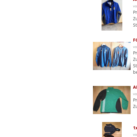
v
P
Z
S
F
v
P
Z
S
b
A
v
P
Z
1
v