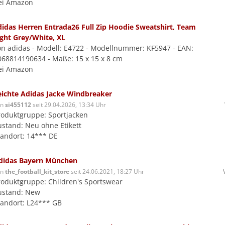
ei Amazon
didas Herren Entrada26 Full Zip Hoodie Sweatshirt, Team
ight Grey/White, XL
on adidas - Modell: E4722 - Modellnummer: KF5947 - EAN:
068814190634 - Maße: 15 x 15 x 8 cm
ei Amazon
eichte Adidas Jacke Windbreaker
on
si455112
seit 29.04.2026, 13:34 Uhr
roduktgruppe: Sportjacken
ustand: Neu ohne Etikett
tandort: 14*** DE
didas Bayern München
on
the_football_kit_store
seit 24.06.2021, 18:27 Uhr
roduktgruppe: Children's Sportswear
ustand: New
tandort: L24*** GB