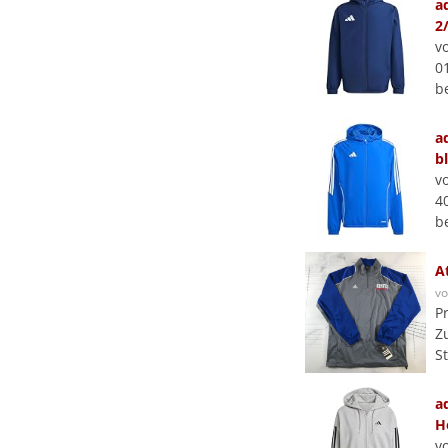
a
2
v
0
b
a
b
v
4
b
A
v
P
Z
S
a
H
v