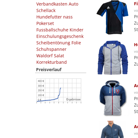
F
Verbandkasten Auto
Schellack
v
P
Hundefutter nass
Z
Pokerset
S
Fussballschuhe Kinder
Einschulungsgeschenk
Scheibentönung Folie
H
Schuhspanner
v
Waldorf Salat
P
Korrekturband
Z
Preisverlauf
A
v
P
Z
S
A
v