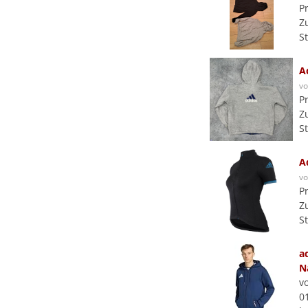
P
Z
S
A
v
P
Z
S
A
v
P
Z
S
a
N
v
0