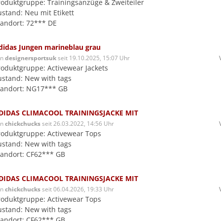
roduktgruppe: Trainingsanzüge & Zweiteiler
ustand: Neu mit Etikett
tandort: 72*** DE
didas Jungen marineblau grau
on
designersportsuk
seit 19.10.2025, 15:07 Uhr
roduktgruppe: Activewear Jackets
ustand: New with tags
tandort: NG17*** GB
DIDAS CLIMACOOL TRAININGSJACKE MIT
on
chickchucks
seit 26.03.2022, 14:56 Uhr
roduktgruppe: Activewear Tops
ustand: New with tags
tandort: CF62*** GB
DIDAS CLIMACOOL TRAININGSJACKE MIT
on
chickchucks
seit 06.04.2026, 19:33 Uhr
roduktgruppe: Activewear Tops
ustand: New with tags
tandort: CF62*** GB