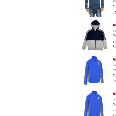
P
Z
S
A
v
P
Z
S
A
v
P
Z
S
A
v
P
Z
S