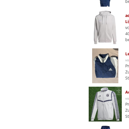
b
a
L
v
4
b
L
v
P
Z
S
A
v
P
Z
S