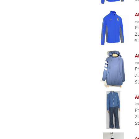
A
v
P
Z
S
A
v
P
Z
S
A
v
P
Z
S
A