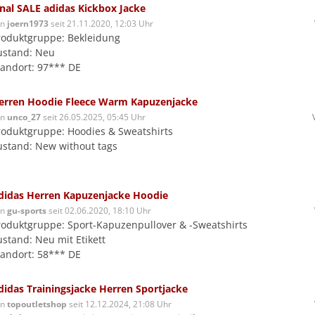
inal SALE adidas Kickbox Jacke
on
joern1973
seit 21.11.2020, 12:03 Uhr
roduktgruppe: Bekleidung
ustand: Neu
tandort: 97*** DE
erren Hoodie Fleece Warm Kapuzenjacke
on
unco_27
seit 26.05.2025, 05:45 Uhr
roduktgruppe: Hoodies & Sweatshirts
ustand: New without tags
didas Herren Kapuzenjacke Hoodie
on
gu-sports
seit 02.06.2020, 18:10 Uhr
roduktgruppe: Sport-Kapuzenpullover & -Sweatshirts
ustand: Neu mit Etikett
tandort: 58*** DE
didas Trainingsjacke Herren Sportjacke
on
topoutletshop
seit 12.12.2024, 21:08 Uhr