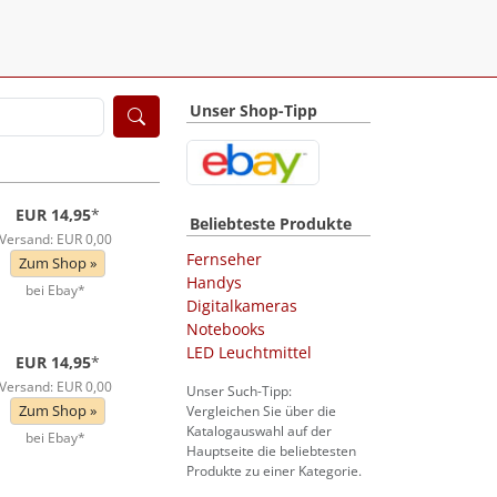
Unser Shop-Tipp
EUR 14,95
*
Beliebteste Produkte
Versand: EUR 0,00
Fernseher
Zum Shop »
Handys
bei Ebay*
Digitalkameras
Notebooks
LED Leuchtmittel
EUR 14,95
*
Versand: EUR 0,00
Unser Such-Tipp:
Zum Shop »
Vergleichen Sie über die
Katalogauswahl auf der
bei Ebay*
Hauptseite die beliebtesten
Produkte zu einer Kategorie.