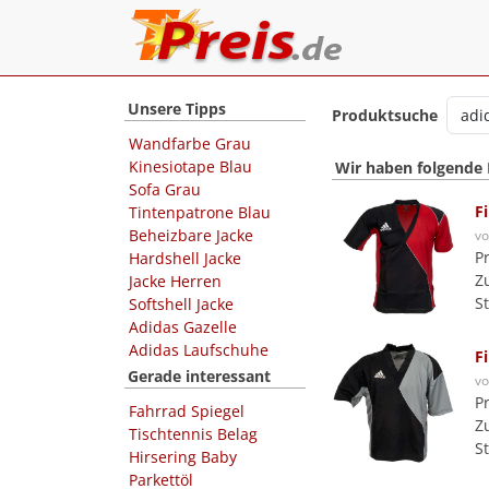
Unsere Tipps
Produktsuche
Wandfarbe Grau
Kinesiotape Blau
Wir haben folgende
Sofa Grau
F
Tintenpatrone Blau
Beheizbare Jacke
v
P
Hardshell Jacke
Z
Jacke Herren
S
Softshell Jacke
Adidas Gazelle
Adidas Laufschuhe
F
Gerade interessant
v
P
Fahrrad Spiegel
Z
Tischtennis Belag
S
Hirsering Baby
Parkettöl